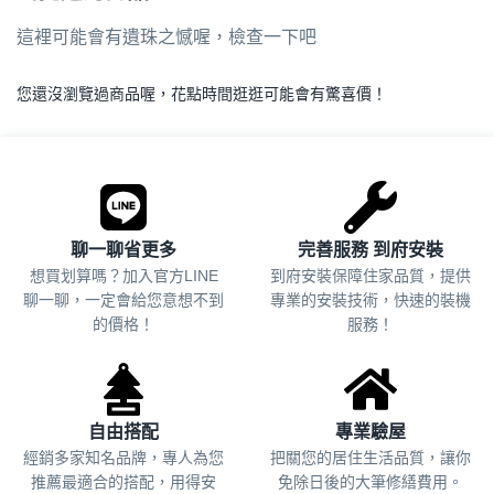
這裡可能會有遺珠之憾喔，檢查一下吧
您還沒瀏覽過商品喔，花點時間逛逛可能會有驚喜價！
.
聊一聊省更多
完善服務 到府安裝
想買划算嗎？加入官方LINE
到府安裝保障住家品質，提供
聊一聊，一定會給您意想不到
專業的安裝技術，快速的裝機
的價格！
服務！
自由搭配
專業驗屋
經銷多家知名品牌，專人為您
把關您的居住生活品質，
讓你
推薦最適合的搭配，用得安
免除日後的大筆修繕費用。