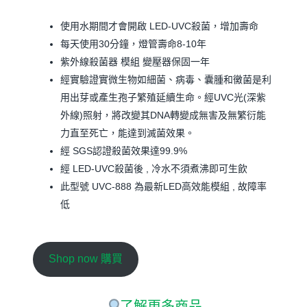
使用水期間才會開啟 LED-UVC殺菌，增加壽命
每天使用30分鐘，燈管壽命8-10年
紫外線殺菌器 模組 變壓器保固一年
經實驗證實微生物如細菌、病毒、囊腫和黴菌是利
用出芽或產生孢子繁殖延續生命。經UVC光(深紫
外線)照射，將改變其DNA轉變成無害及無繁衍能
力直至死亡，能達到滅菌效果。
經 SGS認證殺菌效果達99.9%
經 LED-UVC殺菌後 , 冷水不須煮沸即可生飲
此型號 UVC-888 為最新LED高效能模組 , 故障率
低
Shop now 購買
了解更多商品