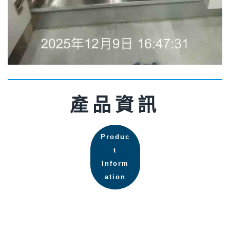
產品資訊
Produc
t
Inform
ation