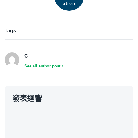
ation
Tags:
C
See all author post
發表迴響