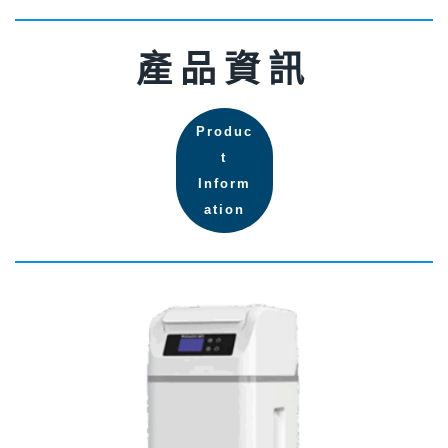
產品資訊
Produc
t
Inform
ation