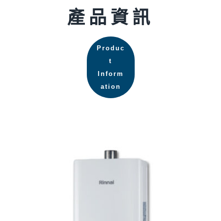
產品資訊
Produc
t
Inform
ation