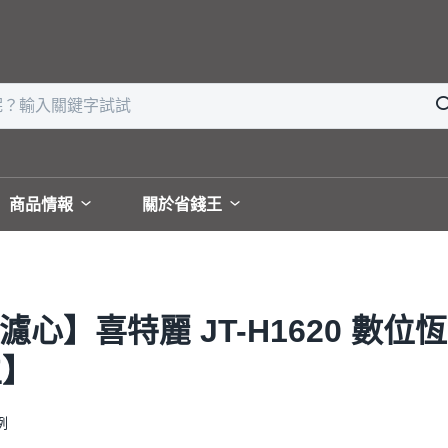
商品情報
關於省錢王
濾心】喜特麗 JT-H1620 數
生】
例