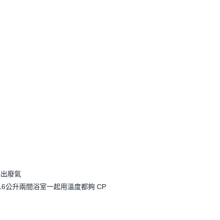
入
排出廢氣
16公升兩間浴室一起用溫度都夠 CP