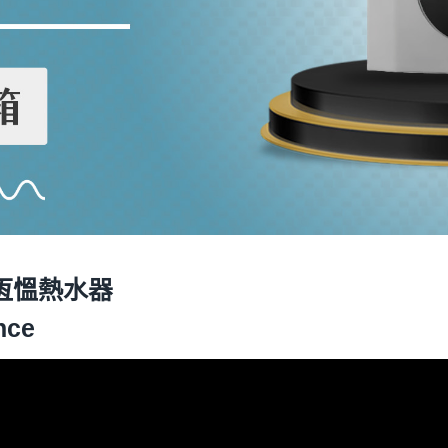
數位恆慍熱水器
nce