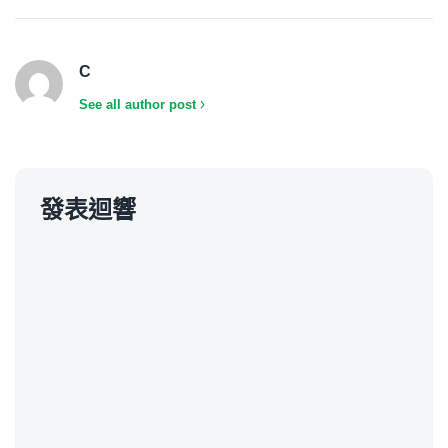
C
See all author post
發表迴響