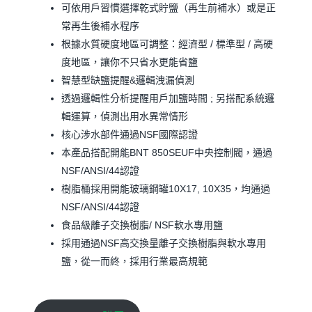
可依用戶習慣選擇乾式貯鹽（再生前補水）或是正
常再生後補水程序
根據水質硬度地區可調整：經濟型 / 標準型 / 高硬
度地區，讓你不只省水更能省鹽
智慧型缺鹽提醒&邏輯洩漏偵測
透過邏輯性分析提醒用戶加鹽時間 ; 另搭配系統邏
輯運算，偵測出用水異常情形
核心涉水部件通過NSF國際認證
本產品搭配開能BNT 850SEUF中央控制閥，通過
NSF/ANSI/44認證
樹脂桶採用開能玻璃鋼罐10X17, 10X35，均通過
NSF/ANSI/44認證
食品級離子交換樹脂/ NSF軟水專用鹽
採用通過NSF高交換量離子交換樹脂與軟水專用
鹽，從一而終，採用行業最高規範