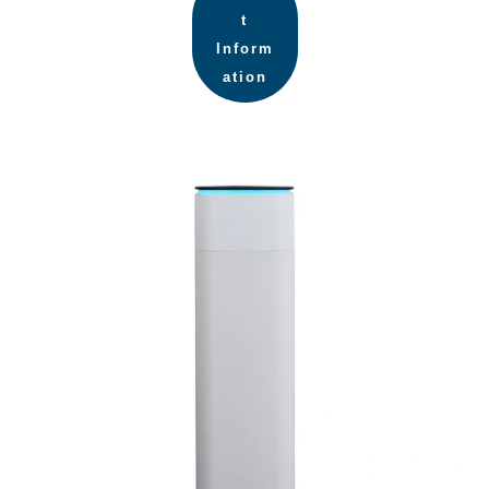
t
Inform
ation