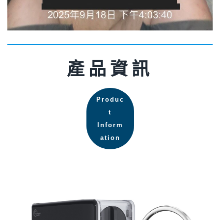
產品資訊
Produc
t
Inform
ation