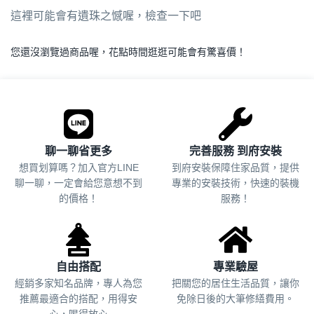
這裡可能會有遺珠之憾喔，檢查一下吧
您還沒瀏覽過商品喔，花點時間逛逛可能會有驚喜價！
.
聊一聊省更多
完善服務 到府安裝
想買划算嗎？加入官方LINE
到府安裝保障住家品質，提供
聊一聊，一定會給您意想不到
專業的安裝技術，快速的裝機
的價格！
服務！
自由搭配
專業驗屋
經銷多家知名品牌，專人為您
把關您的居住生活品質，
讓你
推薦最適合的搭配，用得安
免除日後的大筆修繕費用。
心，喝得放心