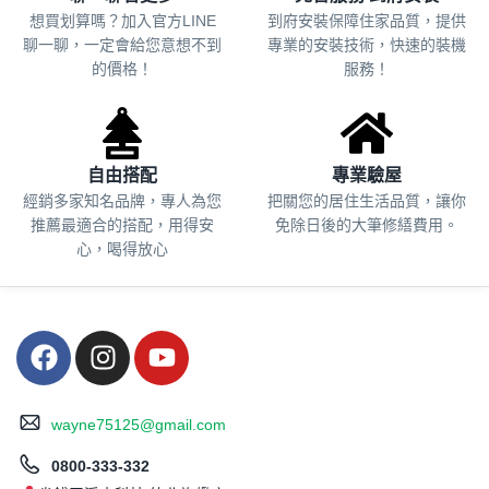
想買划算嗎？加入官方LINE
到府安裝保障住家品質，提供
聊一聊，一定會給您意想不到
專業的安裝技術，快速的裝機
的價格！
服務！
自由搭配
專業驗屋
經銷多家知名品牌，專人為您
把關您的居住生活品質，
讓你
推薦最適合的搭配，用得安
免除日後的大筆修繕費用。
心，喝得放心
wayne75125@gmail.com
0800-333-332