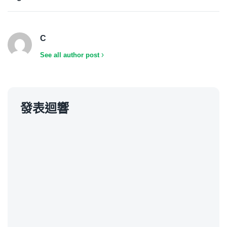
C
See all author post
發表迴響