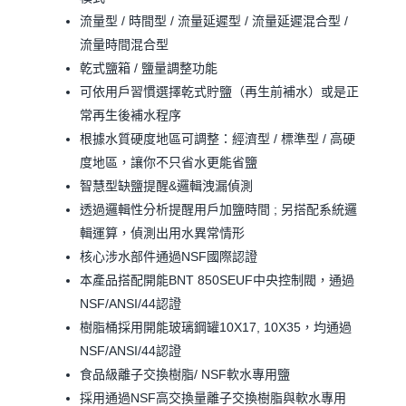
流量型 / 時間型 / 流量延遲型 / 流量延遲混合型 /
流量時間混合型
乾式鹽箱 / 鹽量調整功能
可依用戶習慣選擇乾式貯鹽（再生前補水）或是正
常再生後補水程序
根據水質硬度地區可調整：經濟型 / 標準型 / 高硬
度地區，讓你不只省水更能省鹽
智慧型缺鹽提醒&邏輯洩漏偵測
透過邏輯性分析提醒用戶加鹽時間 ; 另搭配系統邏
輯運算，偵測出用水異常情形
核心涉水部件通過NSF國際認證
本產品搭配開能BNT 850SEUF中央控制閥，通過
NSF/ANSI/44認證
樹脂桶採用開能玻璃鋼罐10X17, 10X35，均通過
NSF/ANSI/44認證
食品級離子交換樹脂/ NSF軟水專用鹽
採用通過NSF高交換量離子交換樹脂與軟水專用