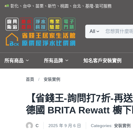
彰化、台中、苗栗、新竹、桃園、台北、基隆-皆可服務
All
所有商品
所有品牌
知名客戶安裝實例
首頁
安裝實例
【省錢王-詢問打7折-再送濾心
德國 BRITA Rewatt
C
2025 年 9 月 6 日
Categories:
安裝實例