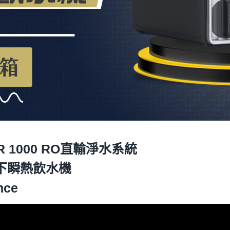
GR 1000 RO直輸淨水系統
 櫥下瞬熱飲水機
nce