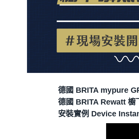
德國 BRITA
mypure 
德國 BRITA Rewatt
安裝實例 Device Insta