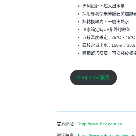
專利設計，超大出水量
採用專利奈米薄膜石英加熱
熱轉換率高、一鍵出熱水
冷水箱定時UV紫外線殺菌
五段溫度設定 : 25°C、45°C
四段定量出水 : 150ml / 350ml 
體積輕巧瘦窄，可安裝於櫥
Shop now 購買
官方網站 ：
http://www.bck.com.tw
露天拍賣：
https://www.ruten.com.tw/sto