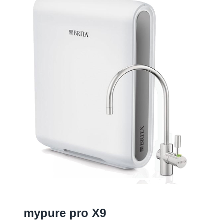
mypure pro X
9