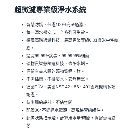
超微濾專業級淨水系統
智慧防護，保證100%完全過濾。
每一滴水都安心，全系列可生飲。
德國高階過濾科技，最高專業等級0.01微米中空絲
膜。
過濾99.99%病毒、99.9999%細菌
礦物質智慧篩選科技，去除水垢。
保留有益人體的礦物質鈣、鎂。
不需插電、不排廢水、安靜無聲。
德國TÜV、美國NSF 42、53、401國際機構多項
認證。
時尚簡約設計，不佔空間。
配備304不鏽鋼水龍頭，高規格管線組件。
配備狀態指示燈，計算用水量/時間，提醒更換濾
芯。