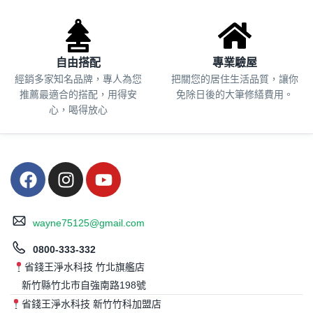
自由搭配
專業驗屋
經銷多家知名品牌，專人為您
把關您的居住生活品質，
讓你
推薦最適合的搭配，用得安
免除日後的大筆修繕費用。
心，喝得放心
wayne75125@gmail.com
0800-333-332
省錢王淨水科技 竹北旗艦店
新竹縣竹北市自強南路198號
省錢王淨水科技 新竹竹科加盟店