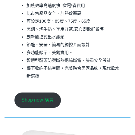
加熱效率高速度快 !省電!省費用
比市售產品安全，加熱效率高
可設定100度、85度、75度、65度
烹調、泡牛奶、享用好茶,安心即飲好省時
創新觸控式出水龍頭
節能、安全、簡易的觸控介面設計
多功能顯示，美觀實用。
智慧型龍頭防燙斷熱絕緣斷電、雙重安全設計
檯下收納不佔空間，完美融合居家品味，現代飲水
新選擇
Shop now 購買