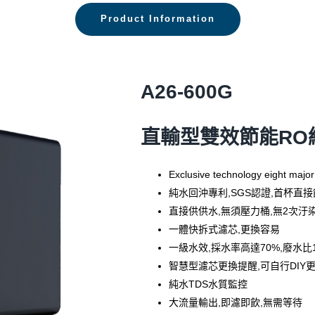
Product Information
A26-600G
直輸型雙效節能RO
Exclusive technology eight majo
純水回沖專利,SGS認證,首杯直接
直接供供水,無須壓力桶,無2次汙
一體快拆式濾芯,更換容易
一級水效,採水率高達70%,廢水比1
智慧型濾芯更換提醒,可自行DIY
純水TDS水質監控
大流量輸出,即濾即飲,無需等待