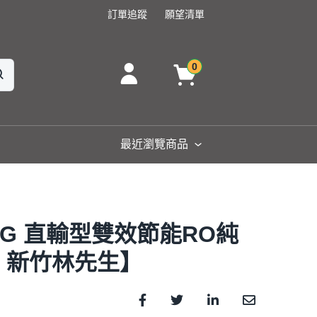
訂單追蹤
願望清單
0
最近瀏覽商品
00G 直輸型雙效節能RO純
06 新竹林先生】