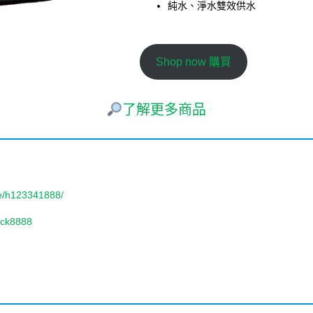
純水、淨水雙效供水
Shop now 購買
了解更多商品
re/h123341888/
bck8888