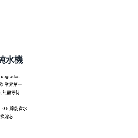
純水機
r upgrades
飲,業界第一
染,無需等待
:0.5,節能省水
更换濾芯