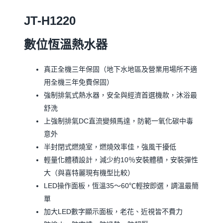
JT-H1220
數位恆溫熱水器
真正全機三年保固（地下水地區及營業用場所不適
用全機三年免費保固）
強制排氣式熱水器，安全與經濟首選機款，沐浴最
舒洗
上強制排氣DC直流變頻馬達，防範一氧化碳中毒
意外
半封閉式燃燒室，燃燒效率佳，強風干擾低
輕量化體積設計，減少約10％安裝體積，安裝彈性
大（與喜特麗現有機型比較）
LED操作面板，恆溫35〜60℃輕按即選，調溫最簡
單
加大LED數字顯示面板，老花、近視皆不費力