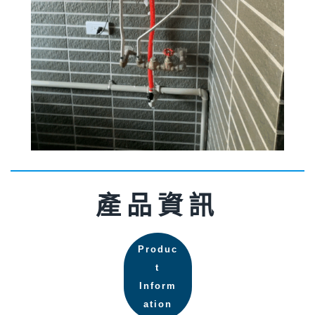
產品資訊
Produc
t
Inform
ation