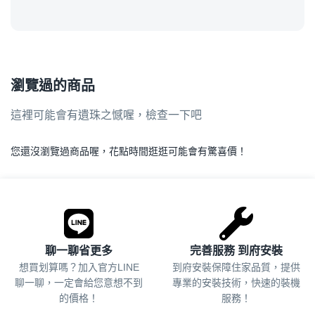
瀏覽過的商品
這裡可能會有遺珠之憾喔，檢查一下吧
您還沒瀏覽過商品喔，花點時間逛逛可能會有驚喜價！
.
聊一聊省更多
完善服務 到府安裝
想買划算嗎？加入官方LINE
到府安裝保障住家品質，提供
聊一聊，一定會給您意想不到
專業的安裝技術，快速的裝機
的價格！
服務！