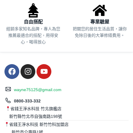
自由搭配
專業驗屋
經銷多家知名品牌，專人為您
把關您的居住生活品質，
讓你
推薦最適合的搭配，用得安
免除日後的大筆修繕費用。
心，喝得放心
wayne75125@gmail.com
0800-333-332
省錢王淨水科技 竹北旗艦店
新竹縣竹北市自強南路198號
省錢王淨水科技 新竹竹科加盟店
新竹市介壽路1號