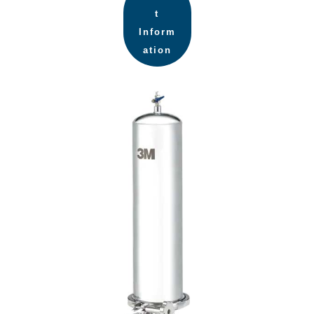
t
Inform
ation