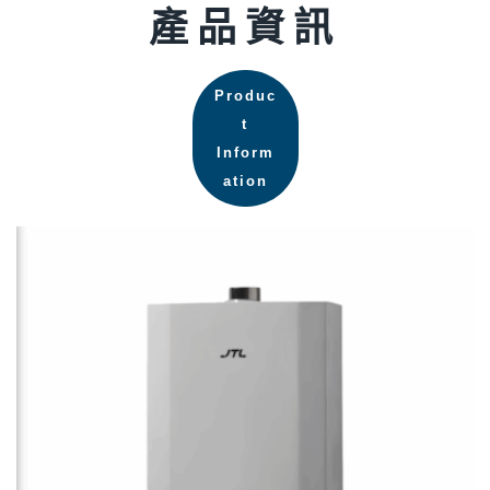
產品資訊
Produc
t
Inform
ation