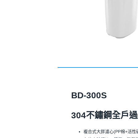
BD-300S
304
不鏽鋼全戶過
複合式大胖濾心(PP棉+活性