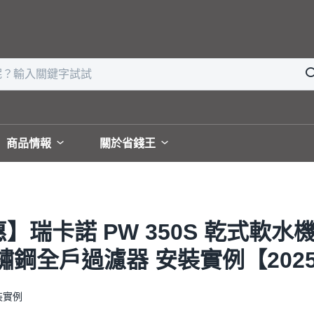
商品情報
關於省錢王
瑞卡諾 PW 350S 乾式軟水機 
04不鏽鋼全戶過濾器 安裝實例【2025
裝實例