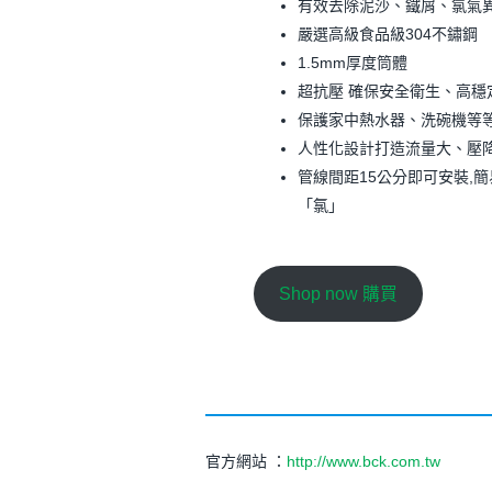
有效去除泥沙、鐵屑、氯氣
嚴選高級食品級304不鏽鋼
1.5mm厚度筒體
超抗壓 確保安全衛生、高穩
保護家中熱水器、洗碗機等
人性化設計打造流量大、壓
管線間距15公分即可安裝,
「氯」
Shop now 購買
官方網站 ：
http://www.bck.com.tw