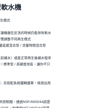
型軟水機
再生模式
，讓機器在反洗的時候仍能保有軟水
習慣調整不同再生模式
 流量延遲混合型 / 流量時間混合型
生前補水）或是正常再生後補水程序
/ 標準型 / 高硬度地區，讓你不只
 ; 另搭配系統邏輯運算，偵測出用
央控制閥，通過NSF/ANSI/44認證