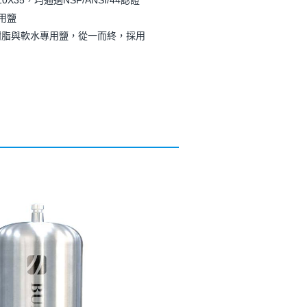
X35，均通過NSF/ANSI/44認證
用鹽
樹脂與軟水專用鹽，從一而終，採用