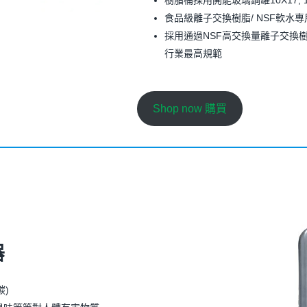
樹脂桶採用開能玻璃鋼罐10X17, 10
食品級離子交換樹脂/ NSF軟水專
採用通過NSF高交換量離子交換
行業最高規範
Shop now 購買
器
碳)