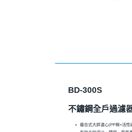
BD-300S
不鏽鋼全戶過濾
複合式大胖濾心(PP棉+活性