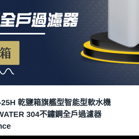
 CS-25H 乾鹽箱旗艦型智能型軟水機
WATER
304不鏽鋼全戶過濾器
nce