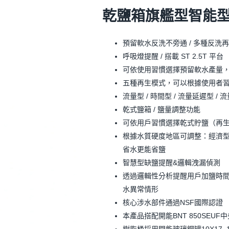
乾鹽箱旗艦型智能
預留軟水反洗不旁通 / 多種反洗
呼吸燈提醒 / 搭載 ST 2.5T 平台
可依使用習慣選擇預留軟水產量
五種再生模式，可以根據使用者
流量型 / 時間型 / 流量延遲型 /
乾式鹽箱 / 鹽量調整功能
可依用戶習慣選擇乾式貯鹽（再
根據水質硬度地區可調整：經濟型 
省水更能省鹽
智慧型缺鹽提醒&邏輯洩漏偵測
透過邏輯性分析提醒用戶加鹽時間
水異常情形
核心涉水部件通過NSF國際認證
本產品搭配開能BNT 850SEUF中