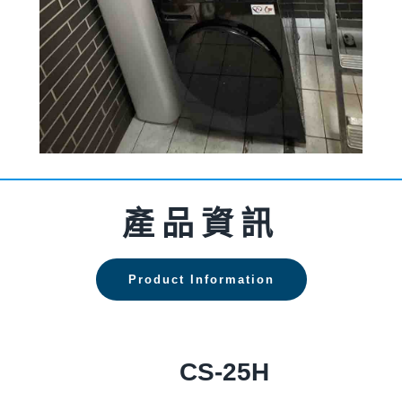
產品資訊
Product Information
CS-25H