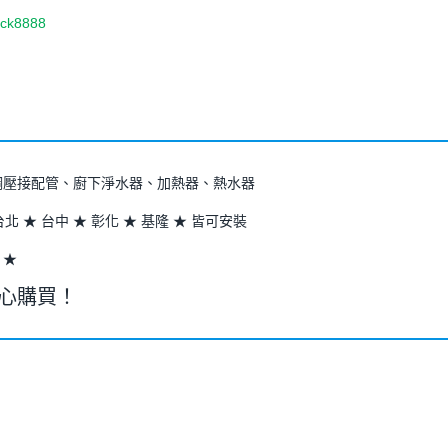
bck8888
鏽鋼壓接配管、廚下淨水器、加熱器、熱水器
台北 ★ 台中 ★ 彰化 ★ 基隆 ★ 皆可安裝
 ★
安心購買！