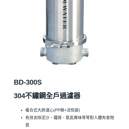
BD-300S
304
不鏽鋼全戶過濾器
複合式大胖濾心(PP棉+活性碳)
有效去除泥沙、鐵屑、氯氣異味等等對人體有害物
質