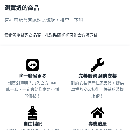
瀏覽過的商品
這裡可能會有遺珠之憾喔，檢查一下吧
您還沒瀏覽過商品喔，花點時間逛逛可能會有驚喜價！
.
聊一聊省更多
完善服務 到府安裝
想買划算嗎？加入官方LINE
到府安裝保障住家品質，提供
聊一聊，一定會給您意想不到
專業的安裝技術，快速的裝機
的價格！
服務！
自由搭配
專業驗屋