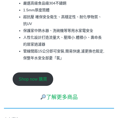
嚴選高級食品級304不鏽鋼
1.5mm厚度筒體
超抗壓 確保安全衛生、高穩定性、耐化學物質、
抗UV
保護家中熱水器、洗碗機等等用水家電安全
人性化設計打造流量大、壓降小.體積小、壽命長
的居家過濾器
管線間距15公分即可安裝,簡易快速,濾更換也鬆定,
保整年水安全部憂「氯」
Shop now 購買
了解更多商品