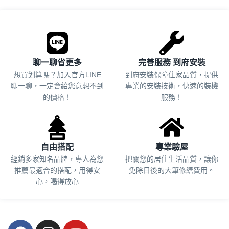
.
聊一聊省更多
完善服務 到府安裝
想買划算嗎？加入官方LINE
到府安裝保障住家品質，提供
聊一聊，一定會給您意想不到
專業的安裝技術，快速的裝機
的價格！
服務！
自由搭配
專業驗屋
經銷多家知名品牌，專人為您
把關您的居住生活品質，
讓你
推薦最適合的搭配，用得安
免除日後的大筆修繕費用。
心，喝得放心