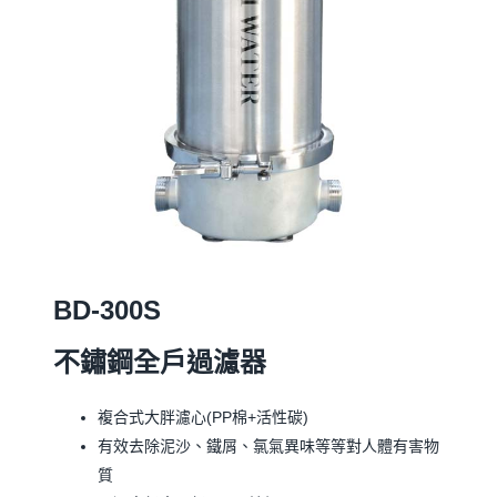
BD-300S
不鏽鋼全戶過濾器
複合式大胖濾心(PP棉+活性碳)
有效去除泥沙、鐵屑、氯氣異味等等對人體有害物
質