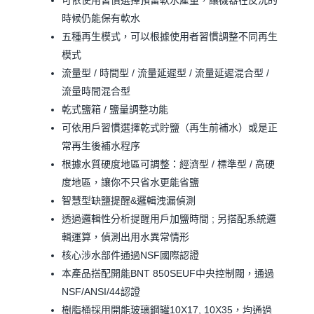
時候仍能保有軟水
五種再生模式，可以根據使用者習慣調整不同再生
模式
流量型 / 時間型 / 流量延遲型 / 流量延遲混合型 /
流量時間混合型
乾式鹽箱 / 鹽量調整功能
可依用戶習慣選擇乾式貯鹽（再生前補水）或是正
常再生後補水程序
根據水質硬度地區可調整：經濟型 / 標準型 / 高硬
度地區，讓你不只省水更能省鹽
智慧型缺鹽提醒&邏輯洩漏偵測
透過邏輯性分析提醒用戶加鹽時間 ; 另搭配系統邏
輯運算，偵測出用水異常情形
核心涉水部件通過NSF國際認證
本產品搭配開能BNT 850SEUF中央控制閥，通過
NSF/ANSI/44認證
樹脂桶採用開能玻璃鋼罐10X17, 10X35，均通過