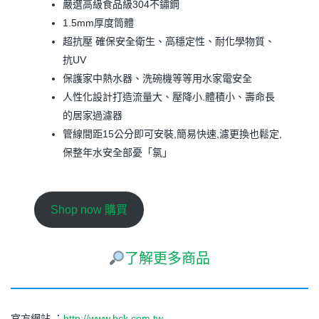
嚴選高級食品級304不鏽鋼
1.5mm厚度筒體
超抗壓 確保安全衛生、高穩定性、耐化學物質、
抗UV
保護家中熱水器、洗碗機等等用水家電安全
人性化設計打造流量大、壓降小.體積小、壽命長
的居家過濾器
管線間距15公分即可安裝,簡易快速,濾更換也鬆定,
保整年水安全部憂「氯」
Shop now 購買
了解更多商品
官方網站 ：
http://www.bck.com.tw