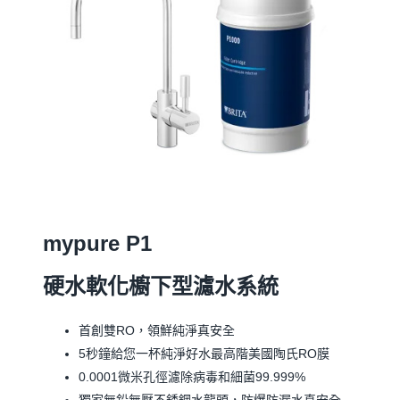
mypure P1
硬水軟化櫥下型濾水系統
首創雙RO，領鮮純淨真安全
5秒鐘給您一杯純淨好水最高階美國陶氏RO膜
0.0001微米孔徑濾除病毒和細菌99.999%
獨家無鉛無壓不銹鋼水龍頭，防爆防漏水真安全