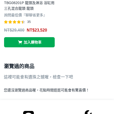
TBG08201P 龍頭及淋浴 浴缸用
三孔混合龍頭 龍頭
詢問最低價『聊聊省更多』
35
評分
滿分
NT$
29,400
NT$
23,520
4.43
5
加入購物車
瀏覽過的商品
這裡可能會有遺珠之憾喔，檢查一下吧
您還沒瀏覽過商品喔，花點時間逛逛可能會有驚喜價！
.