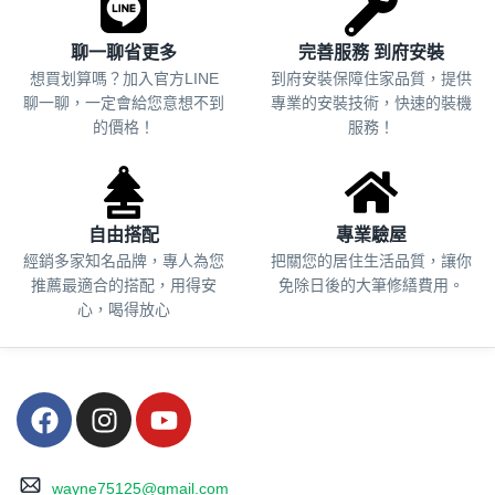
聊一聊省更多
完善服務 到府安裝
想買划算嗎？加入官方LINE
到府安裝保障住家品質，提供
聊一聊，一定會給您意想不到
專業的安裝技術，快速的裝機
的價格！
服務！
自由搭配
專業驗屋
經銷多家知名品牌，專人為您
把關您的居住生活品質，
讓你
推薦最適合的搭配，用得安
免除日後的大筆修繕費用。
心，喝得放心
wayne75125@gmail.com