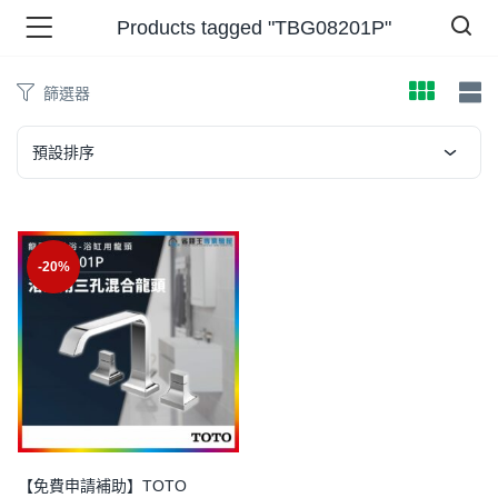
Products tagged "TBG08201P"
篩選器
品 )
預設排序
牌 )
-20%
報 )
省錢王 )
【免費申請補助】TOTO