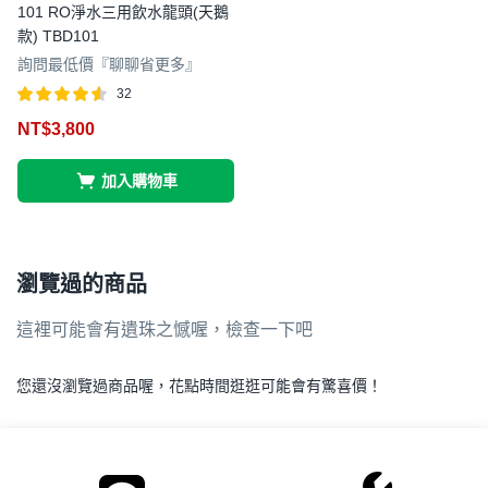
101 RO淨水三用飲水龍頭(天鵝
款) TBD101
詢問最低價『聊聊省更多』
32
評分
滿分
NT$
3,800
4.50
5
加入購物車
瀏覽過的商品
這裡可能會有遺珠之憾喔，檢查一下吧
您還沒瀏覽過商品喔，花點時間逛逛可能會有驚喜價！
.