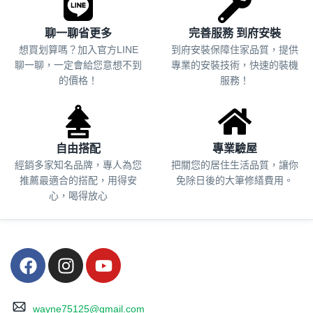
聊一聊省更多
完善服務 到府安裝
想買划算嗎？加入官方LINE
到府安裝保障住家品質，提供
聊一聊，一定會給您意想不到
專業的安裝技術，快速的裝機
的價格！
服務！
自由搭配
專業驗屋
經銷多家知名品牌，專人為您
把關您的居住生活品質，
讓你
推薦最適合的搭配，用得安
免除日後的大筆修繕費用。
心，喝得放心
wayne75125@gmail.com