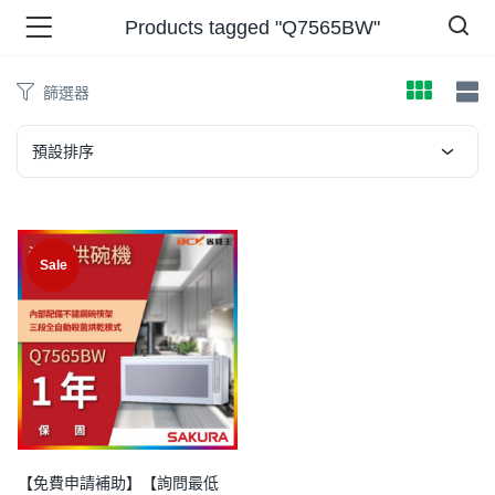
Products tagged "Q7565BW"
篩選器
品 )
預設排序
牌 )
Sale
報 )
省錢王 )
【免費申請補助】【詢問最低