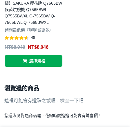
價】SAKURA 櫻花牌 Q7565BW
殺菌烘碗機 Q7565BWL
Q7565BWXL Q-7565BW Q-
7565BWL Q-7565BWXL
詢問最低價『聊聊省更多』
45
評分
滿分 5
NT$
8,940
NT$
8,046
4.67
選擇規格
瀏覽過的商品
這裡可能會有遺珠之憾喔，檢查一下吧
您還沒瀏覽過商品喔，花點時間逛逛可能會有驚喜價！
.