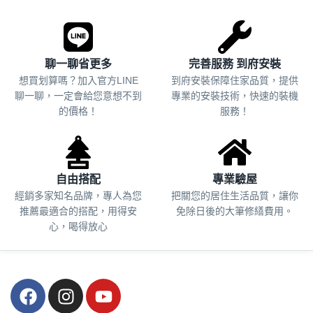
聊一聊省更多
完善服務 到府安裝
想買划算嗎？加入官方LINE
到府安裝保障住家品質，提供
聊一聊，一定會給您意想不到
專業的安裝技術，快速的裝機
的價格！
服務！
自由搭配
專業驗屋
經銷多家知名品牌，專人為您
把關您的居住生活品質，
讓你
推薦最適合的搭配，用得安
免除日後的大筆修繕費用。
心，喝得放心