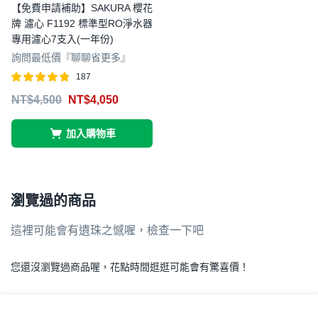
【免費申請補助】SAKURA 櫻花
牌 濾心 F1192 標準型RO淨水器
專用濾心7支入(一年份)
詢問最低價『聊聊省更多』
187
評分
滿分 5
NT$
4,500
NT$
4,050
4.77
加入購物車
瀏覽過的商品
這裡可能會有遺珠之憾喔，檢查一下吧
您還沒瀏覽過商品喔，花點時間逛逛可能會有驚喜價！
.