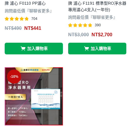
牌 濾心 F0110 PP濾心
牌 濾心 F1191 標準型RO淨水器
專用濾心4支入(一年份)
詢問最低價『聊聊省更多』
詢問最低價『聊聊省更多』
704
評分
滿分 5
390
NT$
490
NT$
441
4.75
評分
滿分 5
NT$
3,000
NT$
2,700
4.78
加入購物車
加入購物車
-10%