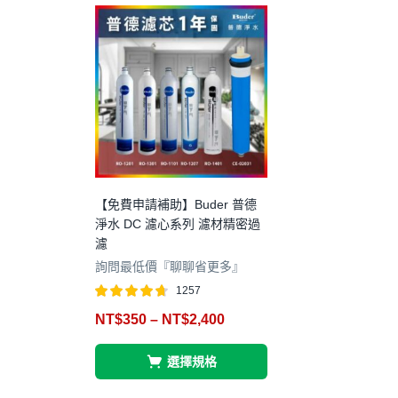
【免費申請補助】Buder 普德
淨水 DC 濾心系列 濾材精密過
濾
詢問最低價『聊聊省更多』
1257
評分
4.65
NT$
350
–
NT$
2,400
滿分 5
選擇規格