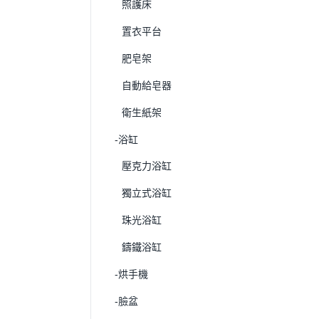
照護床
置衣平台
肥皂架
自動給皂器
衛生紙架
-浴缸
壓克力浴缸
獨立式浴缸
珠光浴缸
鑄鐵浴缸
-烘手機
-臉盆