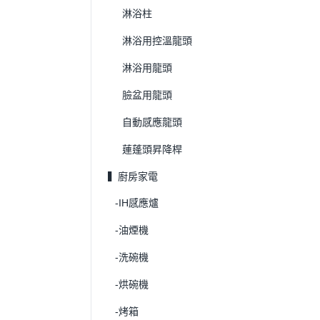
淋浴柱
淋浴用控溫龍頭
淋浴用龍頭
臉盆用龍頭
自動感應龍頭
蓮蓬頭昇降桿
▍廚房家電
-IH感應爐
-油煙機
-洗碗機
-烘碗機
-烤箱