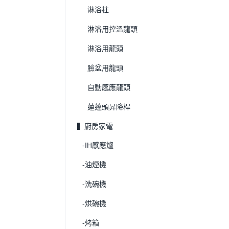
淋浴柱
淋浴用控溫龍頭
淋浴用龍頭
臉盆用龍頭
自動感應龍頭
蓮蓬頭昇降桿
▍廚房家電
-IH感應爐
-油煙機
-洗碗機
-烘碗機
-烤箱