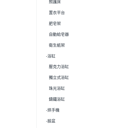
照護床
置衣平台
肥皂架
自動給皂器
衛生紙架
-浴缸
壓克力浴缸
獨立式浴缸
珠光浴缸
鑄鐵浴缸
-烘手機
-臉盆