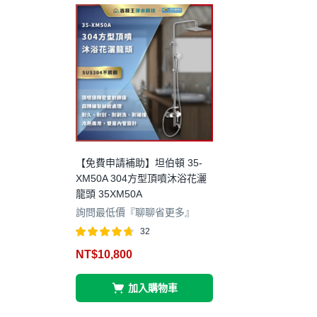
【免費申請補助】坦伯頓 35-
XM50A 304方型頂噴沐浴花灑
龍頭 35XM50A
詢問最低價『聊聊省更多』
32
評分
4.63
NT$
10,800
滿分 5
加入購物車