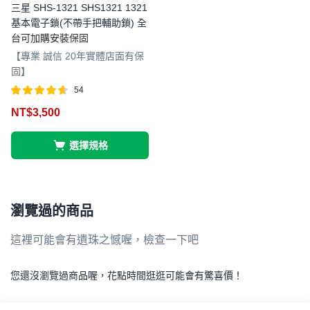
三星 SHS-1321 SHS1321 1321
基本電子鎖(不帶手把輔助鎖) 全
台可加購安裝保固
【專業 誠信 20年實體店面有保
固】
54
評分
滿分 5
NT$
3,500
4.59
選擇規格
瀏覽過的商品
這裡可能會有遺珠之憾喔，檢查一下吧
您還沒瀏覽過商品喔，花點時間逛逛可能會有驚喜價！
.