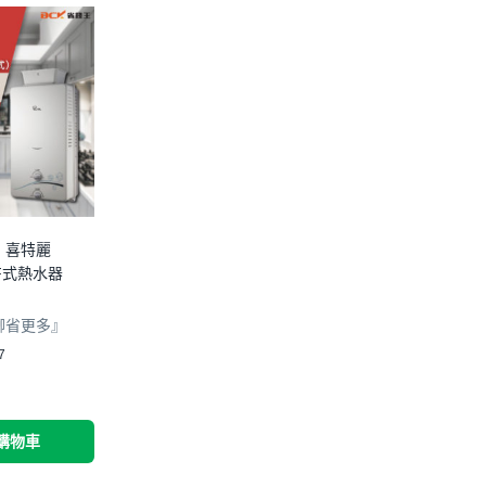
】喜特麗
RF式熱水器
聊省更多』
7
購物車