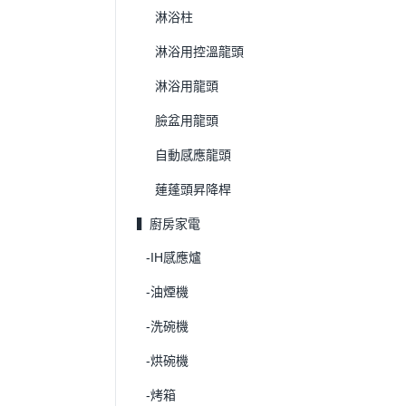
淋浴柱
淋浴用控溫龍頭
淋浴用龍頭
臉盆用龍頭
自動感應龍頭
蓮蓬頭昇降桿
▍廚房家電
-IH感應爐
-油煙機
-洗碗機
-烘碗機
-烤箱