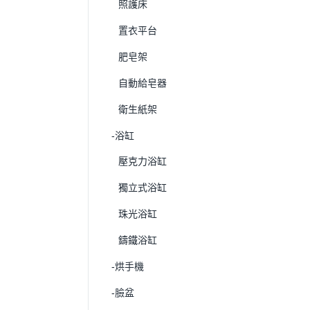
照護床
置衣平台
肥皂架
自動給皂器
衛生紙架
-浴缸
壓克力浴缸
獨立式浴缸
珠光浴缸
鑄鐵浴缸
-烘手機
-臉盆