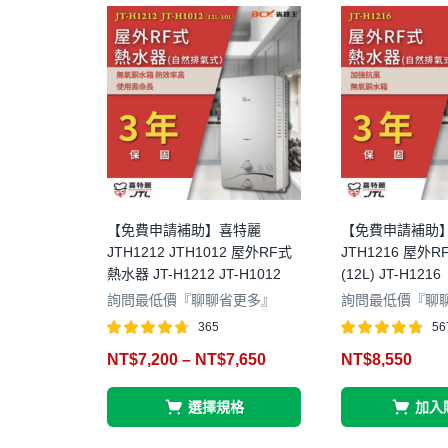
【免費申請補助】喜特麗
【免費申請補助
JTH1212 JTH1012 屋外RF式
JTH1216 屋外
熱水器 JT-H1212 JT-H1012
(12L) JT-H1216
詢問最低價『聊聊省更多』
詢問最低價『聊
365
56
評分
4.62
評分
4.73
NT$
7,200
–
NT$
7,650
NT$
8,550
滿分 5
滿分 5
選擇規格
加入