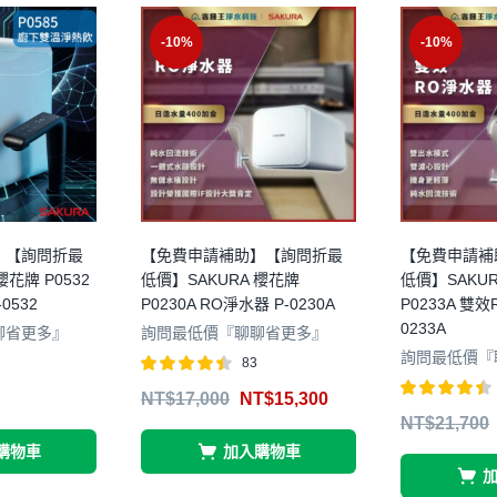
-10%
-10%
】【詢問折最
【免費申請補助】【詢問折最
【免費申請補
櫻花牌 P0532
低價】SAKURA 櫻花牌
低價】SAKU
0532
P0230A RO淨水器 P-0230A
P0233A 雙效
0233A
聊省更多』
詢問最低價『聊聊省更多』
詢問最低價『
83
評分
4.39
NT$
17,000
NT$
15,300
滿分 5
評分
4.42
NT$
21,700
滿分 5
購物車
加入購物車