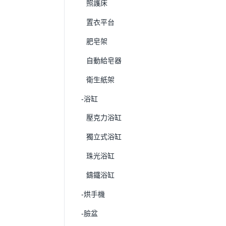
照護床
置衣平台
肥皂架
自動給皂器
衛生紙架
-浴缸
壓克力浴缸
獨立式浴缸
珠光浴缸
鑄鐵浴缸
-烘手機
-臉盆