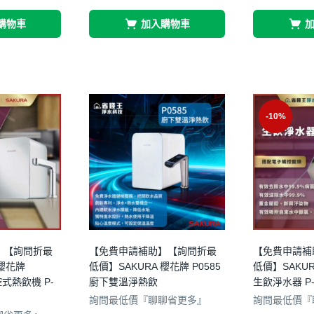
購物車
加入購物車
-10%
】【詢問折最
【免費申請補助】【詢問折最
【免費申請補
 櫻花牌
低價】SAKURA 櫻花牌 P0585
低價】SAKUR
控式熱飲機 P-
廚下雙溫淨熱飲
生飲淨水器 P-
詢問最低價『聊聊省更多』
詢問最低價『