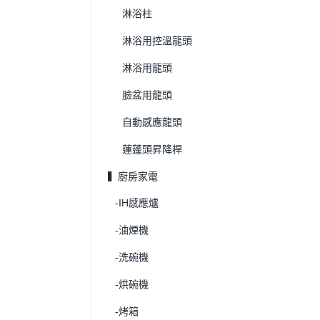
淋浴柱
淋浴用控溫龍頭
淋浴用龍頭
臉盆用龍頭
自動感應龍頭
蓮蓬頭昇降桿
▍廚房家電
-IH感應爐
-油煙機
-洗碗機
-烘碗機
-烤箱