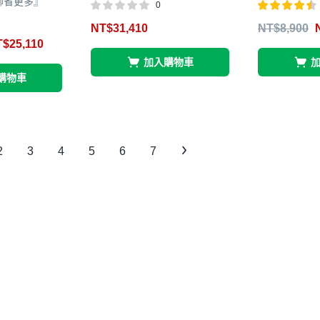
聊省更多』
0
評分
4.45
NT$
31,410
NT$
8,900
滿分 5
T$
25,110
加入購物車
購物車
2
3
4
5
6
7