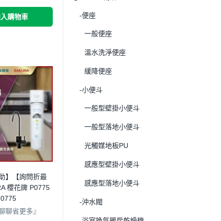
-便座
加入購物車
一般便座
溫水洗淨便座
緩降便座
-小便斗
一般型壁掛小便斗
一般型落地小便斗
光觸媒地板PU
感應型壁掛小便斗
助】【詢問折最
感應型落地小便斗
A 櫻花牌 P0775
0775
-沖水閥
聊聊省更多』
-浴室換氣暖房乾燥機