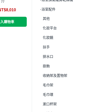
77
-浴室配件
NT$
8,010
其他
加入購物車
化妝平台
化妝鏡
扶手
排水口
掛鉤
收納架及置物架
毛巾架
毛巾環
漱口杯架