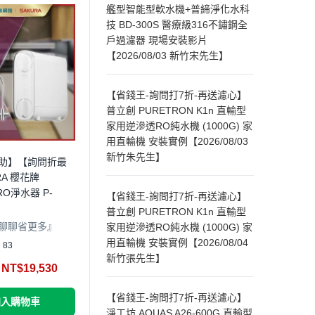
艦型智能型軟水機+普締淨化水科
技 BD-300S 醫療級316不鏽鋼全
戶過濾器 現場安裝影片
【2026/08/03 新竹宋先生】
【省錢王-詢問打7折-再送濾心】
普立創 PURETRON K1n 直輸型
家用逆滲透RO純水機 (1000G) 家
用直輸機 安裝實例【2026/08/03
新竹朱先生】
助】【詢問折最
RA 櫻花牌
RO淨水器 P-
【省錢王-詢問打7折-再送濾心】
普立創 PURETRON K1n 直輸型
聊聊省更多』
家用逆滲透RO純水機 (1000G) 家
用直輸機 安裝實例【2026/08/04
83
新竹張先生】
NT$
19,530
【省錢王-詢問打7折-再送濾心】
加入購物車
淨工坊 AQUAS A26-600G 直輸型