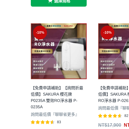
選擇規格
-10%
-10%
【免費申請補助】【詢問折最
【免費申請補助
低價】SAKURA 櫻花牌
低價】SAKURA 
P0235A 雙效RO淨水器 P-
RO淨水器 P-026
0235A
詢問最低價『聊
詢問最低價『聊聊省更多』
82
83
評分
4.56
NT$
17,900
N
滿分 5
評分
4.51