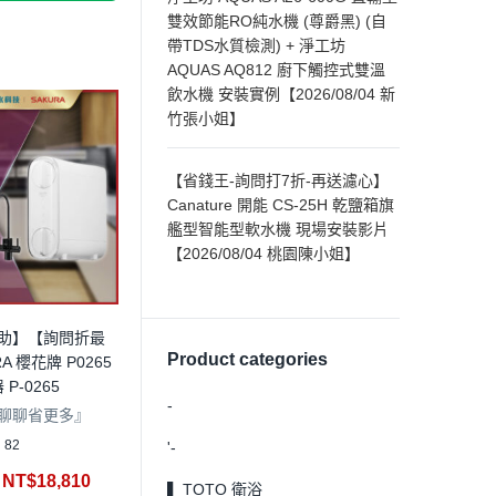
雙效節能RO純水機 (尊爵黑) (自
帶TDS水質檢測) + 淨工坊
AQUAS AQ812 廚下觸控式雙溫
飲水機 安裝實例【2026/08/04 新
竹張小姐】
【省錢王-詢問打7折-再送濾心】
Canature 開能 CS-25H 乾鹽箱旗
艦型智能型軟水機 現場安裝影片
【2026/08/04 桃園陳小姐】
助】【詢問折最
Product categories
A 櫻花牌 P0265
P-0265
-
聊聊省更多』
82
'-
NT$
18,810
▍TOTO 衛浴