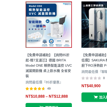
【免費申請補助】【詢問85折
【免費申請補助
起-贈7支濾芯】德國 BRITA
低價】SAKURA 
Model ONE 瞬熱智能溫控 UVC
廚下RO淨熱飲 P-
滅菌開飲機 桌上飲水機 全省安
詢問最低價『聊
裝
0
詢問最低價『85折優惠』
NT$
40,900
49
評分
4.57
NT$
10,888
–
NT$
12,888
加入
滿分 5