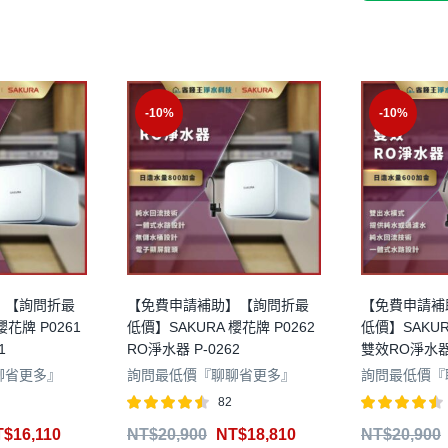
-10%
-10%
】【詢問折最
【免費申請補助】【詢問折最
【免費申請補
櫻花牌 P0261
低價】SAKURA 櫻花牌 P0262
低價】SAKUR
1
RO淨水器 P-0262
雙效RO淨水器 
聊省更多』
詢問最低價『聊聊省更多』
詢問最低價『
82
評分
4.49
評分
4.44
T$
16,110
NT$
20,900
NT$
18,810
NT$
20,900
滿分 5
滿分 5