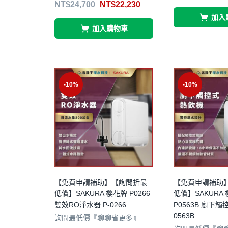
NT$
24,700
NT$
22,230
滿分 5
加入
加入購物車
-10%
-10%
【免費申請補助】【詢問折最
【免費申請補助
低價】SAKURA 櫻花牌 P0266
低價】SAKURA
雙效RO淨水器 P-0266
P0563B 廚下觸
0563B
詢問最低價『聊聊省更多』