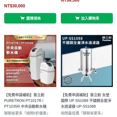
NT$
9,500
4.55
評分
滿分 5
NT$
30,000
5
4.61
選擇規格
加入購物車
【免費申請補助】普立創
【免費申請補助】普立創 全瑩
PURETRON PT1017R /
國際 UP SS1088 不鏽鋼全屋淨
PT1035R 中央自動軟水機
水過濾器 UP-SS1088
聊聊省更多『詢問8折優惠』
詢問最低價『聊聊省更多』