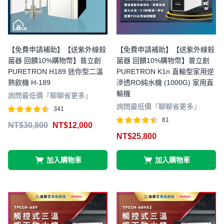
【免費申請補助】【送紫外線殺
【免費申請補助】【送紫外線殺
菌器 回饋10%購物幣】普立創
菌器 回饋10%購物幣】普立創
PURETRON H189 迷你型二溫
PURETRON K1n 直輸型家用逆
熱飲機 H-189
滲透RO純水機 (1000G) 家用直
輸機
詢問最低價『聊聊省更多』
詢問最低價『聊聊省更多』
341
評分
滿分
81
NT$
30,800
NT$
12,000
4.54
評分
滿分
NT$
25,800
5
4.47
5
加入購物車
加入購物車