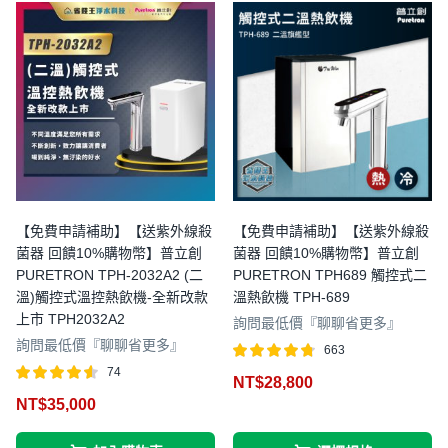
【免費申請補助】【送紫外線殺
【免費申請補助】【送紫外線殺
菌器 回饋10%購物幣】普立創
菌器 回饋10%購物幣】普立創
PURETRON TPH-2032A2 (二
PURETRON TPH689 觸控式二
溫)觸控式溫控熱飲機-全新改款
溫熱飲機 TPH-689
上市 TPH2032A2
詢問最低價『聊聊省更多』
詢問最低價『聊聊省更多』
663
評分
滿分 5
74
NT$
28,800
4.68
評分
滿分
NT$
35,000
4.55
5