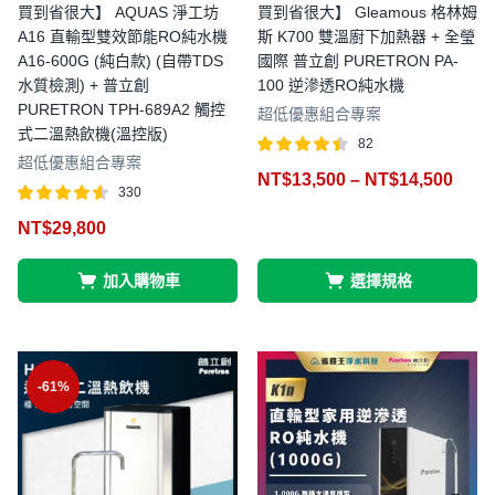
買到省很大】 AQUAS 淨工坊
買到省很大】 Gleamous 格林姆
A16 直輸型雙效節能RO純水機
斯 K700 雙溫廚下加熱器 + 全瑩
A16-600G (純白款) (自帶TDS
國際 普立創 PURETRON PA-
水質檢測) + 普立創
100 逆滲透RO純水機
PURETRON TPH-689A2 觸控
超低優惠組合專案
式二溫熱飲機(溫控版)
82
超低優惠組合專案
評分
滿分
NT$
13,500
–
NT$
14,500
4.43
330
5
評分
滿分
NT$
29,800
4.50
5
加入購物車
選擇規格
-61%