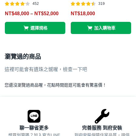
452
319
評分
滿分
評分
滿分
NT$
48,000
–
NT$
52,000
NT$
18,000
4.12
4.45
5
5
選擇規格
加入購物車
瀏覽過的商品
這裡可能會有遺珠之憾喔，檢查一下吧
您還沒瀏覽過商品喔，花點時間逛逛可能會有驚喜價！
.
聊一聊省更多
完善服務 到府安裝
想買划算嗎？加入官方LINE
到府安裝保障住家品質，提供