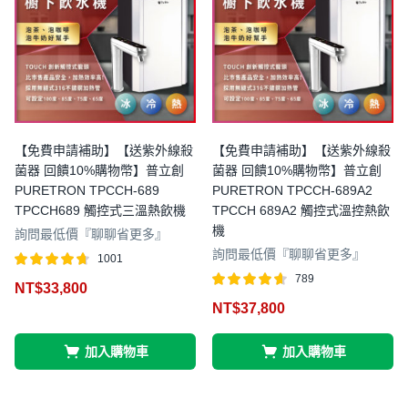
【免費申請補助】【送紫外線殺
【免費申請補助】【送紫外線殺
菌器 回饋10%購物幣】普立創
菌器 回饋10%購物幣】普立創
PURETRON TPCCH-689
PURETRON TPCCH-689A2
TPCCH689 觸控式三溫熱飲機
TPCCH 689A2 觸控式溫控熱飲
機
詢問最低價『聊聊省更多』
詢問最低價『聊聊省更多』
1001
評分
滿分 5
789
NT$
33,800
4.64
評分
滿分 5
NT$
37,800
4.59
加入購物車
加入購物車