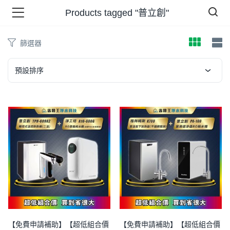
Products tagged "普立創"
篩選器
品 )
預設排序
牌 )
報 )
省錢王 )
【免費申請補助】【超低組合價
【免費申請補助】【超低組合價