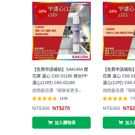
-10%
-10%
【免費申請補助】SAKURA 櫻
【免費申請補助】S
花牌 濾心 C65 01185 微米PP
花牌 濾心 C65 0
濾心(12吋) C65-01185
濾心(12吋) C65-
詢問最低價『聊聊省更多』
詢問最低價『聊
1100
77
評分
4.67
評分
4.75
NT$
300
NT$
270
NT$
300
NT$
2
滿分 5
滿分 5
加入購物車
加入