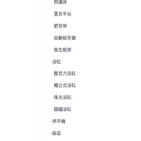
照護床
置衣平台
肥皂架
自動給皂器
衛生紙架
-浴缸
壓克力浴缸
獨立式浴缸
珠光浴缸
鑄鐵浴缸
-烘手機
-臉盆