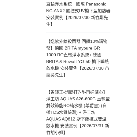
直輸淨水系統＋國際 Panasonic
NC-ANX2 觸控式UV櫥下型加熱器
安裝實例【2026/07/30 新竹鄭先
生】
【送紫外線殺菌器 回饋10%購物
幣】德國 BRITA mypure GR
1000 RO直輸淨水系統+ 德國
BRITA & Rewatt YO-50 櫥下瞬熱
飲水機 安裝實例【2026/07/30 苗
栗吳先生】
【省錢王-詢問打7折-再送濾心】
淨工坊 AQUAS A26-600G 直輸型
雙效節能RO純水機 (尊爵黑) (自
帶TDS水質檢測) + 淨工坊
AQUAS AQ812 廚下觸控式雙溫
飲水機 安裝實例【2026/07/31 新
竹胡小姐】