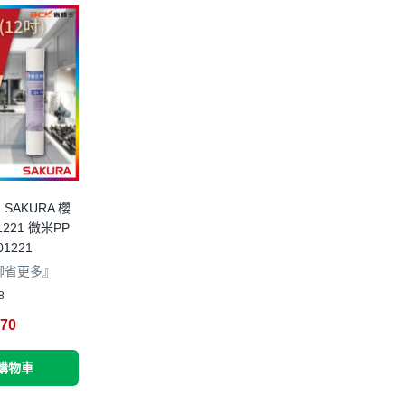
AKURA 櫻
1221 微米PP
01221
聊省更多』
8
70
購物車