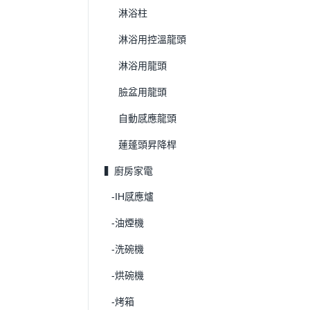
淋浴柱
淋浴用控溫龍頭
淋浴用龍頭
臉盆用龍頭
自動感應龍頭
蓮蓬頭昇降桿
▍廚房家電
-IH感應爐
-油煙機
-洗碗機
-烘碗機
-烤箱