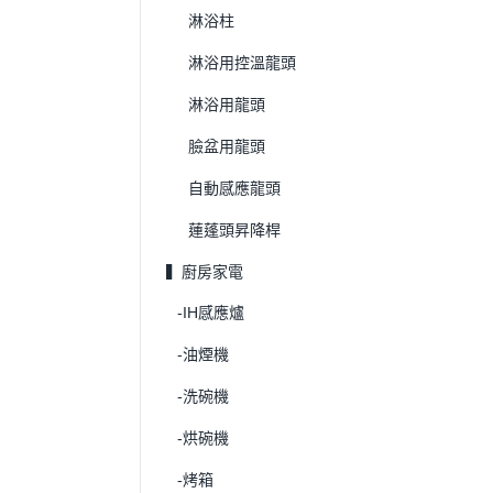
淋浴柱
淋浴用控溫龍頭
淋浴用龍頭
臉盆用龍頭
自動感應龍頭
蓮蓬頭昇降桿
▍廚房家電
-IH感應爐
-油煙機
-洗碗機
-烘碗機
-烤箱