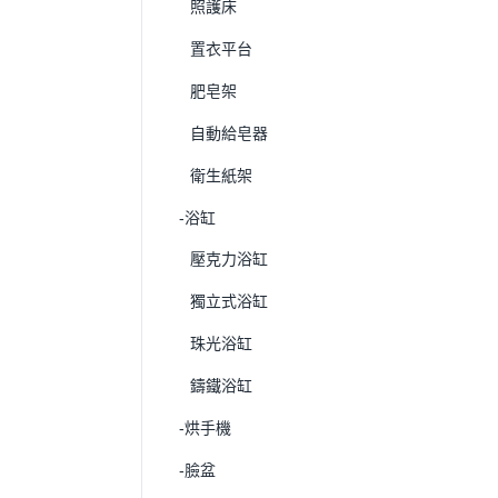
照護床
置衣平台
肥皂架
自動給皂器
衛生紙架
-浴缸
壓克力浴缸
獨立式浴缸
珠光浴缸
鑄鐵浴缸
-烘手機
-臉盆