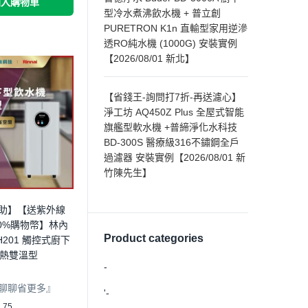
加入購物車
型冷水煮沸飲水機 + 普立創
PURETRON K1n 直輸型家用逆滲
透RO純水機 (1000G) 安裝實例
【2026/08/01 新北】
【省錢王-詢問打7折-再送濾心】
淨工坊 AQ450Z Plus 全屋式智能
旗艦型軟水機 +普締淨化水科技
BD-300S 醫療級316不鏽鋼全戶
過濾器 安裝實例【2026/08/01 新
竹陳先生】
助】【送紫外線
0%購物幣】林內
Product categories
P-H201 觸控式廚下
冷熱雙溫型
-
聊聊省更多』
'-
75