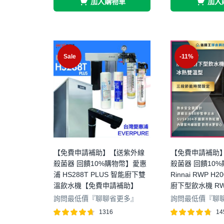
加入購物車
加入
Sale
-11%
【免費申請補助】【送紫外線
【免費申請補助
殺菌器 回饋10%購物幣】愛惠
殺菌器 回饋10
浦 HS288T PLUS 智能廚下雙
Rinnai RWP 
溫飲水機【免費申請補助】
廚下型飲水機 RWP
詢問最低價『聊聊省更多』
詢問最低價『聊
1316
14
評分
4.63
評分
4.69