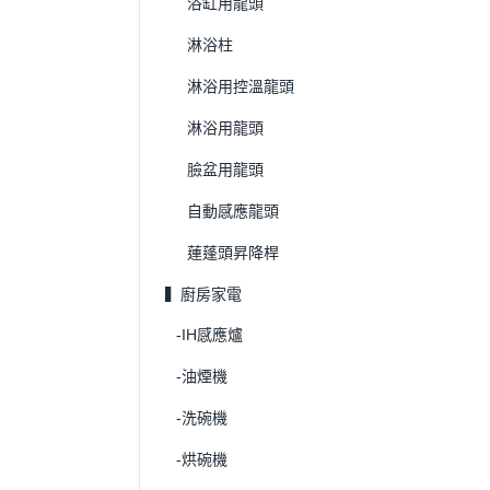
浴缸用龍頭
淋浴柱
淋浴用控溫龍頭
淋浴用龍頭
臉盆用龍頭
自動感應龍頭
蓮蓬頭昇降桿
▍廚房家電
-IH感應爐
-油煙機
-洗碗機
-烘碗機