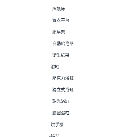
照護床
置衣平台
肥皂架
自動給皂器
衛生紙架
-浴缸
壓克力浴缸
獨立式浴缸
珠光浴缸
鑄鐵浴缸
-烘手機
-臉盆