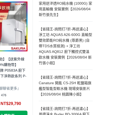
家用逆滲透RO純水機 (1000G) 家
用直輸機 安裝實例【2026/08/04
新竹張先生】
【省錢王-詢問打7折-再送濾心】
淨工坊 AQUAS A26-600G 直輸型
雙效節能RO純水機 (尊爵黑) (自
帶TDS水質檢測) + 淨工坊
AQUAS AQ812 廚下觸控式雙溫
飲水機 安裝實例【2026/08/04 新
助】【送紫外線
竹張小姐】
0%購物幣】
牌 P0583A 廚下
下淨熱飲系列 P-
【省錢王-詢問打7折-再送濾心】
Canature 開能 CS-25H 乾鹽箱旗
聊聊省更多』
艦型智能型軟水機 現場安裝影片
【2026/08/04 桃園陳小姐】
476
NT$
29,790
【省錢王-詢問打7折-再送濾心】
普德淨水 Buder BD-3006A 廚下