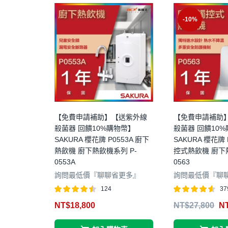
-10%
【免費申請補助】【送紫外線
【免費申請補助
殺菌器 回饋10%購物幣】
殺菌器 回饋10
SAKURA 櫻花牌 P0553A 廚下
SAKURA 櫻花牌 
熱飲機 廚下熱飲機系列 P-
控式熱飲機 廚下熱
0553A
0563
詢問最低價『聊聊省更多』
詢問最低價『聊
124
37
評分
4.48
評分
4.55
NT$
18,800
NT$
27,800
N
滿分 5
滿分 5