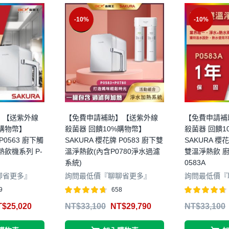
-10%
-10%
】【送紫外線
【免費申請補助】【送紫外線
【免費申請補
%購物幣】
殺菌器 回饋10%購物幣】
殺菌器 回饋1
P0563 廚下觸
SAKURA 櫻花牌 P0583 廚下雙
SAKURA 櫻花
飲機系列 P-
溫淨熱飲(內含P0780淨水過濾
雙溫淨熱飲 廚
系統)
0583A
聊省更多』
詢問最低價『聊聊省更多』
詢問最低價『
9
658
評分
4.62
評分
4.64
T$
25,020
NT$
33,100
NT$
29,790
NT$
33,100
滿分 5
滿分 5