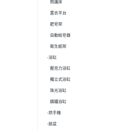
照護床
置衣平台
肥皂架
自動給皂器
衛生紙架
-浴缸
壓克力浴缸
獨立式浴缸
珠光浴缸
鑄鐵浴缸
-烘手機
-臉盆