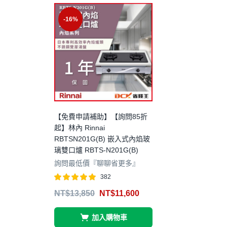
-16%
【免費申請補助】【詢問85折
起】林內 Rinnai
RBTSN201G(B) 嵌入式內焰玻
璃雙口爐 RBTS-N201G(B)
詢問最低價『聊聊省更多』
382
評分
4.99
滿
NT$
13,850
NT$
11,600
分 5
加入購物車