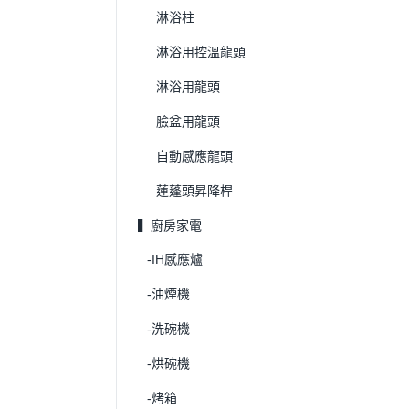
淋浴柱
淋浴用控溫龍頭
淋浴用龍頭
臉盆用龍頭
自動感應龍頭
蓮蓬頭昇降桿
▍廚房家電
-IH感應爐
-油煙機
-洗碗機
-烘碗機
-烤箱