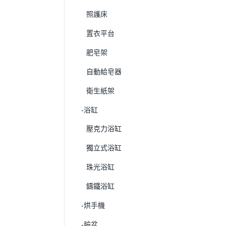
照護床
置衣平台
肥皂架
自動給皂器
衛生紙架
-浴缸
壓克力浴缸
獨立式浴缸
珠光浴缸
鑄鐵浴缸
-烘手機
-臉盆