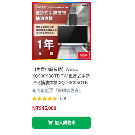
【免費申請補助】Amica
XQ90C95GTB TW 壁掛式手勢
控制抽油煙機 XQ-90C95GTB
詢問最低價『聊聊省更多』
140
評分
4.78
NT$
45,000
滿分 5
加入購物車