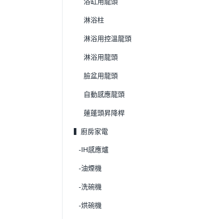
浴缸用龍頭
淋浴柱
淋浴用控溫龍頭
淋浴用龍頭
臉盆用龍頭
自動感應龍頭
蓮蓬頭昇降桿
▍廚房家電
-IH感應爐
-油煙機
-洗碗機
-烘碗機