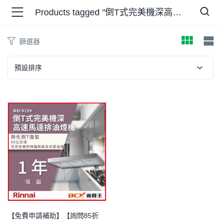
Products tagged "倒T式完美機深高速馬達排油煙機"
篩選器
品 )
預設排序
牌 )
報 )
省錢王 )
【免費申請補助】【詢問85折