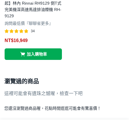
起】林內 Rinnai RH9129 倒T式
完美機深高速馬達排油煙機 RH-
9129
詢問最低價『聊聊省更多』
34
評分
滿分 5
NT$
16,949
4.82
加入購物車
瀏覽過的商品
這裡可能會有遺珠之憾喔，檢查一下吧
您還沒瀏覽過商品喔，花點時間逛逛可能會有驚喜價！
.