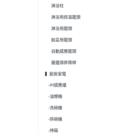
淋浴柱
淋浴用控溫龍頭
淋浴用龍頭
臉盆用龍頭
自動感應龍頭
蓮蓬頭昇降桿
▍廚房家電
-IH感應爐
-油煙機
-洗碗機
-烘碗機
-烤箱