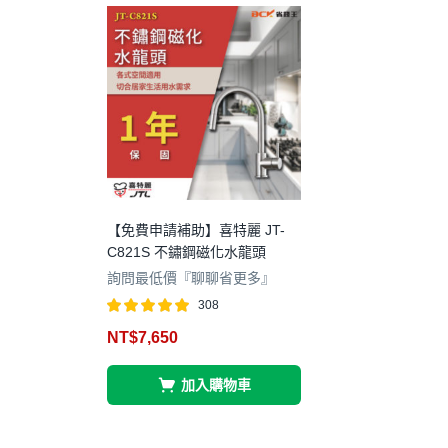
【免費申請補助】喜特麗 JT-
C821S 不鏽鋼磁化水龍頭
詢問最低價『聊聊省更多』
308
評分
5.00
滿
NT$
7,650
分 5
加入購物車