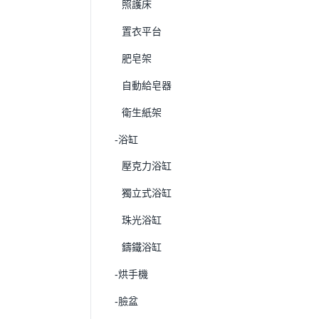
照護床
置衣平台
肥皂架
自動給皂器
衛生紙架
-浴缸
壓克力浴缸
獨立式浴缸
珠光浴缸
鑄鐵浴缸
-烘手機
-臉盆