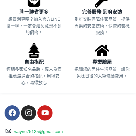
聊一聊省更多
完善服務 到府安裝
想買划算嗎？加入官方LINE
到府安裝保障住家品質，提供
聊一聊，一定會給您意想不到
專業的安裝技術，快速的裝機
的價格！
服務！
自由搭配
專業驗屋
經銷多家知名品牌，專人為您
把關您的居住生活品質，
讓你
推薦最適合的搭配，用得安
免除日後的大筆修繕費用。
心，喝得放心
wayne75125@gmail.com