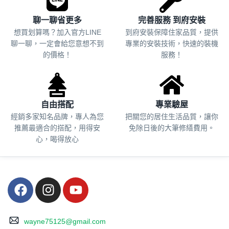
聊一聊省更多
完善服務 到府安裝
想買划算嗎？加入官方LINE
到府安裝保障住家品質，提供
聊一聊，一定會給您意想不到
專業的安裝技術，快速的裝機
的價格！
服務！
自由搭配
專業驗屋
經銷多家知名品牌，專人為您
把關您的居住生活品質，
讓你
推薦最適合的搭配，用得安
免除日後的大筆修繕費用。
心，喝得放心
wayne75125@gmail.com