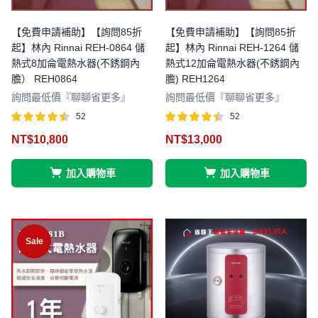
【免費申請補助】【詢問85折
【免費申請補助】【詢問85折
起】林內 Rinnai REH-0864 儲
起】林內 Rinnai REH-1264 儲
熱式8加侖電熱水器(不銹鋼內
熱式12加侖電熱水器(不銹鋼內
膽） REH0864
膽) REH1264
詢問最低價『聊聊省更多』
詢問最低價『聊聊省更多』
52
52
評分
滿分
評分
滿分
NT$
10,800
NT$
13,000
4.46
4.40
5
5
加入購物車
加入購物車
Sale