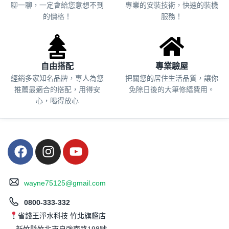
聊一聊，一定會給您意想不到
專業的安裝技術，快速的裝機
的價格！
服務！
自由搭配
專業驗屋
經銷多家知名品牌，專人為您
把關您的居住生活品質，
讓你
推薦最適合的搭配，用得安
免除日後的大筆修繕費用。
心，喝得放心
wayne75125@gmail.com
0800-333-332
省錢王淨水科技 竹北旗艦店
新竹縣竹北市自強南路198號