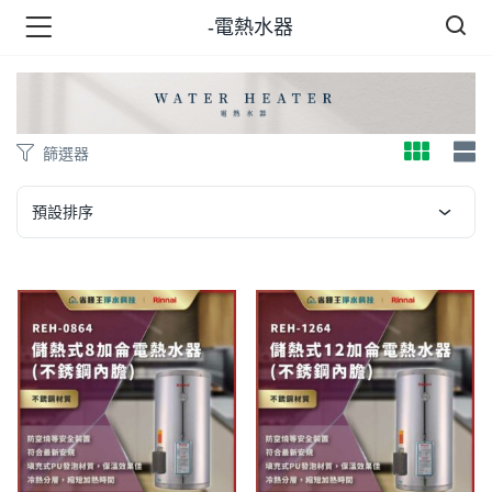
-電熱水器
品 )
篩選器
牌 )
預設排序
報 )
省錢王 )