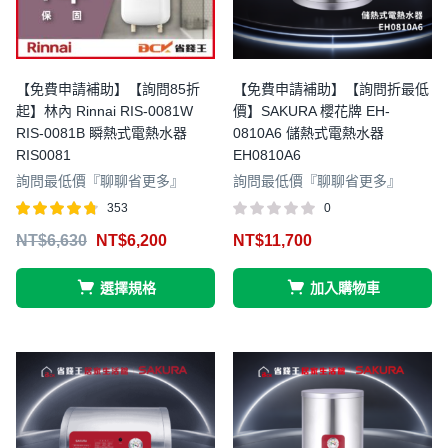
【免費申請補助】【詢問85折
【免費申請補助】【詢問折最低
起】林內 Rinnai RIS-0081W
價】SAKURA 櫻花牌 EH-
RIS-0081B 瞬熱式電熱水器
0810A6 儲熱式電熱水器
RIS0081
EH0810A6
詢問最低價『聊聊省更多』
詢問最低價『聊聊省更多』
353
0
評分
滿分 5
NT$
6,630
NT$
6,200
NT$
11,700
4.73
選擇規格
加入購物車