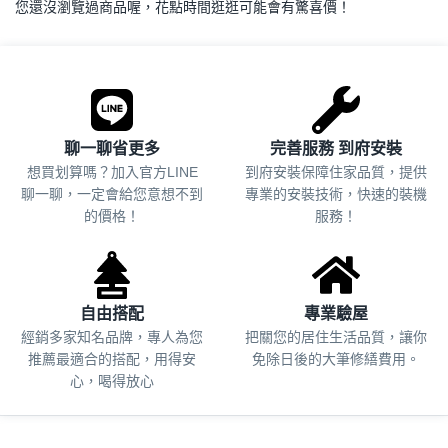
您還沒瀏覽過商品喔，花點時間逛逛可能會有驚喜價！
.
聊一聊省更多
完善服務 到府安裝
想買划算嗎？加入官方LINE
到府安裝保障住家品質，提供
聊一聊，一定會給您意想不到
專業的安裝技術，快速的裝機
的價格！
服務！
自由搭配
專業驗屋
經銷多家知名品牌，專人為您
把關您的居住生活品質，
讓你
推薦最適合的搭配，用得安
免除日後的大筆修繕費用。
心，喝得放心