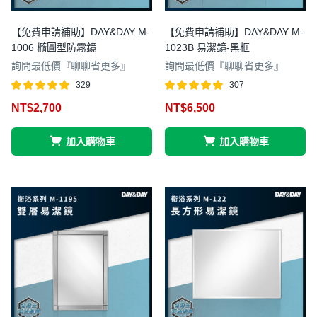
【免費申請補助】DAY&DAY M-
【免費申請補助】DAY&DAY M-
1006 橢圓型防霧鏡
1023B 易潔鏡-黑框
詢問最低價『聊聊省更多』
詢問最低價『聊聊省更多』
329
307
評分
滿分 5
評分
滿分 5
NT$
2,700
NT$
6,500
4.98
5.00
加入購物車
加入購物車