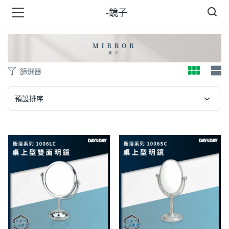
-鏡子
品 )
篩選器
牌 )
預設排序
報 )
省錢王 )