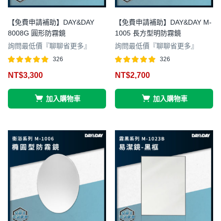
【免費申請補助】DAY&DAY
【免費申請補助】DAY&DAY M-
8008G 圓形防霧鏡
1005 長方型明防霧鏡
詢問最低價『聊聊省更多』
詢問最低價『聊聊省更多』
326
326
評分
滿分 5
評分
滿分 5
NT$
3,300
NT$
2,700
4.98
4.96
加入購物車
加入購物車