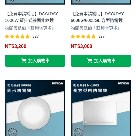
【免費申請補助】DAY&DAY
【免費申請補助】DAY&DAY
1006W 壁掛式雙面伸縮鏡
6008G/6008GL 方型防霧鏡
詢問最低價『聊聊省更多』
詢問最低價『聊聊省更多』
327
327
評分
滿分 5
評分
滿分 5
NT$
3,200
NT$
3,000
4.95
4.97
加入購物車
加入購物車