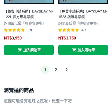
【免費申請補助】DAY&DAY M-
【免費申請補助】DAY&DAY M-
122L 長方形易潔鏡
1528 鑽雕易潔鏡
詢問最低價『聊聊省更多』
詢問最低價『聊聊省更多』
329
327
評分
滿分 5
評分
滿分 5
NT$
3,950
NT$
3,750
4.97
4.97
加入購物車
加入購物車
1
2
瀏覽過的商品
這裡可能會有遺珠之憾喔，檢查一下吧