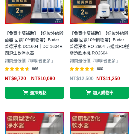
【免費申請補助】【送紫外線殺
【免費申請補助】【送紫外線殺
菌器 回饋10%購物幣】Buder
菌器 回饋10%購物幣】Buder
普德淨水 DC1604｜DC-1604R
普德淨水 RO-2604 五道式RO逆
四道生飲淨水器
滲透飲水機 RO2604
詢問最低價『聊聊省更多』
詢問最低價『聊聊省更多』
966
600
評分
滿分 5
評分
滿分 5
NT$
9,720
–
NT$
10,080
NT$
12,500
NT$
11,250
4.64
4.68
選擇規格
加入購物車