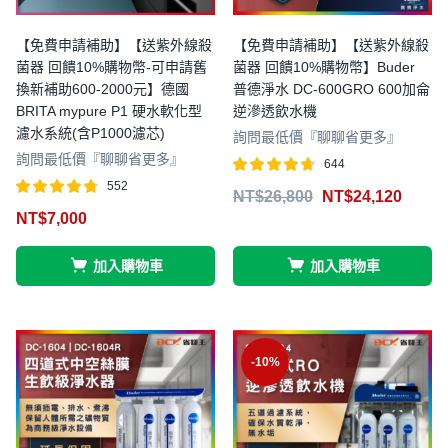
【免費申請補助】【送紫外線殺
【免費申請補助】【送紫外線殺
菌器 回饋10%購物幣-可申請舊
菌器 回饋10%購物幣】Buder
換新補助600-2000元】德國
普德淨水 DC-600GRO 600加侖
BRITA mypure P1 硬水軟化型
逆滲透飲水機
濾水系統(含P1000濾芯)
詢問最低價『聊聊省更多』
詢問最低價『聊聊省更多』
644
評分
滿分 5
552
NT$
26,800
NT$
24,120
4.64
評分
滿分 5
NT$
7,000
4.70
加入購物車
加入購物車
-10%