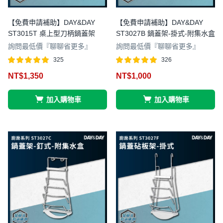
【免費申請補助】DAY&DAY
【免費申請補助】DAY&DAY
ST3015T 桌上型刀柄鍋蓋架
ST3027B 鍋蓋架-掛式-附集水盒
詢問最低價『聊聊省更多』
詢問最低價『聊聊省更多』
325
326
評分
滿分 5
評分
滿分 5
NT$
1,350
NT$
1,000
4.97
4.96
加入購物車
加入購物車