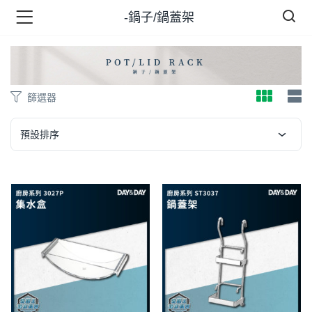
-鍋子/鍋蓋架
品 )
篩選器
牌 )
預設排序
報 )
省錢王 )