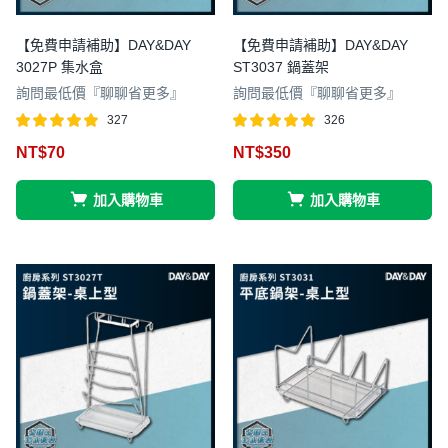
【免費申請補助】DAY&DAY
【免費申請補助】DAY&DAY
3027P 集水盒
ST3037 鍋蓋架
詢問最低價『聊聊省更多』
詢問最低價『聊聊省更多』
327
326
評分
滿分 5
評分
滿分 5
NT$
70
NT$
350
4.97
4.96
加入購物車
加入購物車