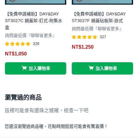
【免費申請補助】DAY&DAY
【免費申請補助】DAY&DAY
ST3027C 鍋蓋架-釘式-附集水
ST3027F 鍋蓋砧板架-掛式
盒
詢問最低價『聊聊省更多』
詢問最低價『聊聊省更多』
327
評分
滿分 5
326
NT$
1,250
4.97
評分
滿分 5
NT$
1,050
4.98
加入購物車
加入購物車
瀏覽過的商品
這裡可能會有遺珠之憾喔，檢查一下吧
您還沒瀏覽過商品喔，花點時間逛逛可能會有驚喜價！
.