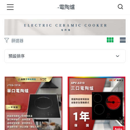
-電陶爐
品 )
篩選器
牌 )
預設排序
報 )
省錢王 )