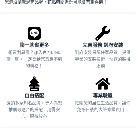
您還沒瀏覽過商品喔，花點時間逛逛可能會有驚喜價！
.
聊一聊省更多
完善服務 到府安裝
想買划算嗎？加入官方LINE
到府安裝保障住家品質，提供
聊一聊，一定會給您意想不到
專業的安裝技術，快速的裝機
的價格！
服務！
自由搭配
專業驗屋
經銷多家知名品牌，專人為您
把關您的居住生活品質，
讓你
推薦最適合的搭配，用得安
免除日後的大筆修繕費用。
心，喝得放心