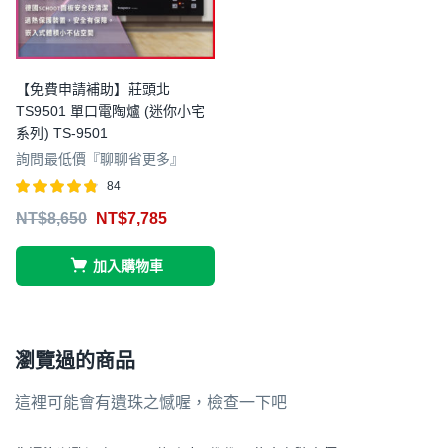
【免費申請補助】莊頭北
TS9501 單口電陶爐 (迷你小宅
系列) TS-9501
詢問最低價『聊聊省更多』
84
評分
滿分 5
NT$
8,650
NT$
7,785
4.74
加入購物車
瀏覽過的商品
這裡可能會有遺珠之憾喔，檢查一下吧