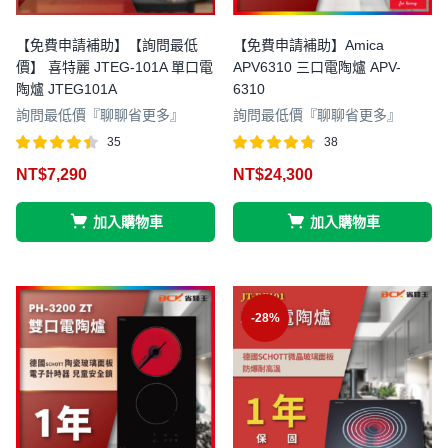
【免費申請補助】【詢問最低
【免費申請補助】Amica
價】 喜特麗 JTEG-101A 單口電
APV6310 三口電陶爐 APV-
陶爐 JTEG101A
6310
詢問最低價『聊聊省更多』
詢問最低價『聊聊省更多』
35
38
評分
滿分
評分
滿分 5
NT$
7,290
NT$
24,300
4.43
4.71
5
加入購物車
加入購物車
-28%