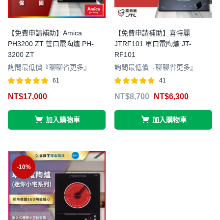
【免費申請補助】Amica
【免費申請補助】喜特麗
PH3200 ZT 雙口電陶爐 PH-
JTRF101 單口電陶爐 JT-
3200 ZT
RF101
詢問最低價『聊聊省更多』
詢問最低價『聊聊省更多』
61
41
評分
滿分 5
評分
滿分 5
NT$
17,000
NT$
8,700
NT$
6,300
4.80
4.66
加入購物車
加入購物車
-10%