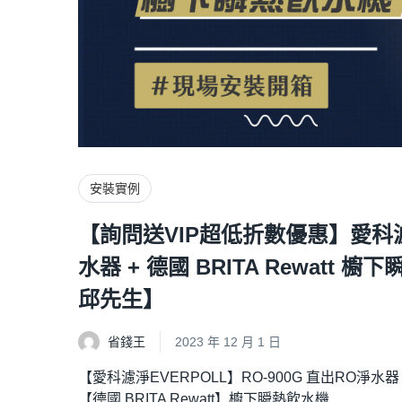
安裝實例
【詢問送VIP超低折數優惠】愛科濾淨E
水器 + 德國 BRITA Rewatt 櫥
邱先生】
省錢王
2023 年 12 月 1 日
【愛科濾淨EVERPOLL】RO-900G 直出RO淨水器
【德國 BRITA Rewatt】櫥下瞬熱飲水機