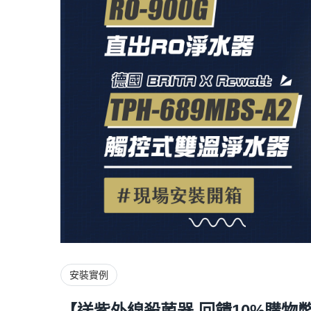
安裝實例
【送紫外線殺菌器 回饋10%購物幣】愛