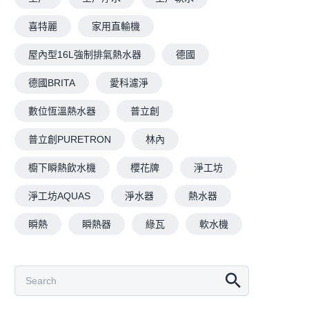
喜特麗
家用直輸機
屋內型16L強制排氣熱水器
德國
德國BRITA
愛科濾淨
數位恆溫熱水器
普立創
普立創PURETRON
林內
櫥下瞬熱飲水機
櫻花牌
淨工坊
淨工坊AQUAS
淨水器
熱水器
瞬熱
瞬熱器
綠瓦
軟水機