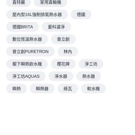
喜特麗
家用直輸機
屋內型16L強制排氣熱水器
德國
德國BRITA
愛科濾淨
數位恆溫熱水器
普立創
普立創PURETRON
林內
櫥下瞬熱飲水機
櫻花牌
淨工坊
淨工坊AQUAS
淨水器
熱水器
瞬熱
瞬熱器
綠瓦
軟水機