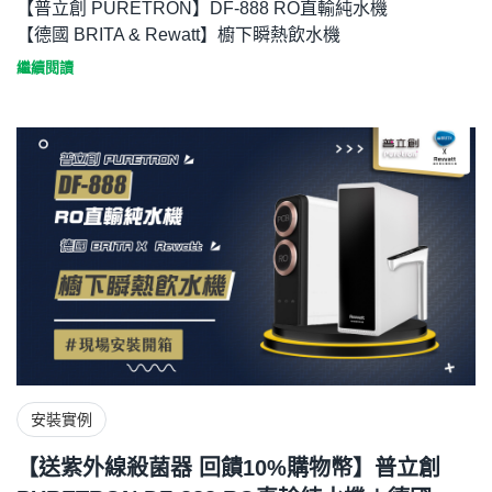
【普立創 PURETRON】DF-888 RO直輸純水機
【德國 BRITA & Rewatt】櫥下瞬熱飲水機
繼續閱讀
安裝實例
【送紫外線殺菌器 回饋10%購物幣】普立創