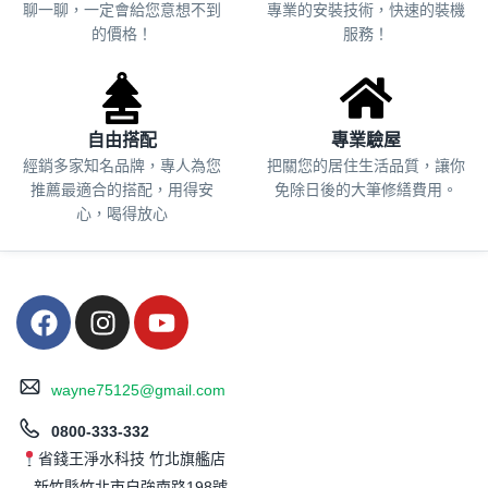
聊一聊，一定會給您意想不到
專業的安裝技術，快速的裝機
的價格！
服務！
自由搭配
專業驗屋
經銷多家知名品牌，專人為您
把關您的居住生活品質，
讓你
推薦最適合的搭配，用得安
免除日後的大筆修繕費用。
心，喝得放心
wayne75125@gmail.com
0800-333-332
省錢王淨水科技 竹北旗艦店
新竹縣竹北市自強南路198號