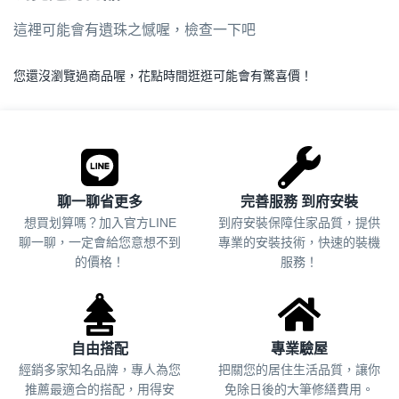
這裡可能會有遺珠之憾喔，檢查一下吧
您還沒瀏覽過商品喔，花點時間逛逛可能會有驚喜價！
.
聊一聊省更多
完善服務 到府安裝
想買划算嗎？加入官方LINE
到府安裝保障住家品質，提供
聊一聊，一定會給您意想不到
專業的安裝技術，快速的裝機
的價格！
服務！
自由搭配
專業驗屋
經銷多家知名品牌，專人為您
把關您的居住生活品質，
讓你
推薦最適合的搭配，用得安
免除日後的大筆修繕費用。