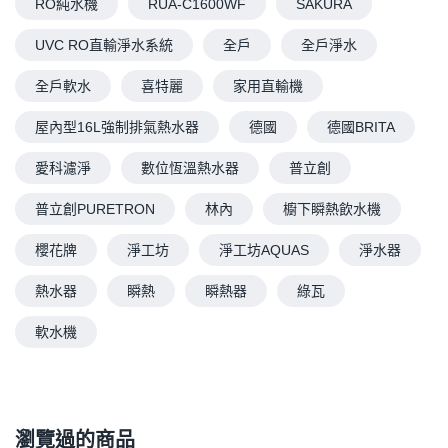
RO純水機
RUA-C1600WF
SAKURA
UVC RO直輸淨水系統
全戶
全戶淨水
全戶軟水
喜特麗
家用直輸機
屋內型16L強制排氣熱水器
德國
德國BRITA
愛科濾淨
數位恆溫熱水器
普立創
普立創PURETRON
林內
櫥下瞬熱飲水機
櫻花牌
淨工坊
淨工坊AQUAS
淨水器
熱水器
瞬熱
瞬熱器
綠瓦
軟水機
瀏覽過的商品