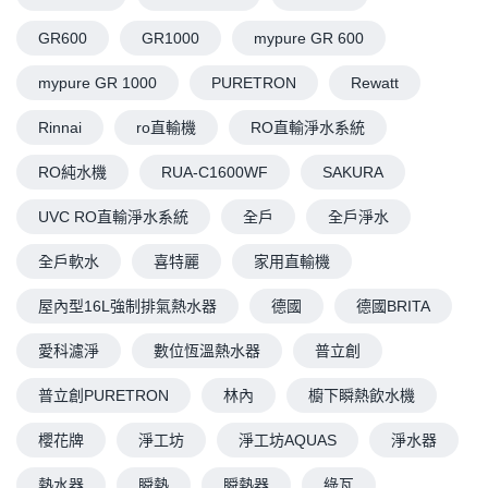
GR600
GR1000
mypure GR 600
mypure GR 1000
PURETRON
Rewatt
Rinnai
ro直輸機
RO直輸淨水系統
RO純水機
RUA-C1600WF
SAKURA
UVC RO直輸淨水系統
全戶
全戶淨水
全戶軟水
喜特麗
家用直輸機
屋內型16L強制排氣熱水器
德國
德國BRITA
愛科濾淨
數位恆溫熱水器
普立創
普立創PURETRON
林內
櫥下瞬熱飲水機
櫻花牌
淨工坊
淨工坊AQUAS
淨水器
熱水器
瞬熱
瞬熱器
綠瓦