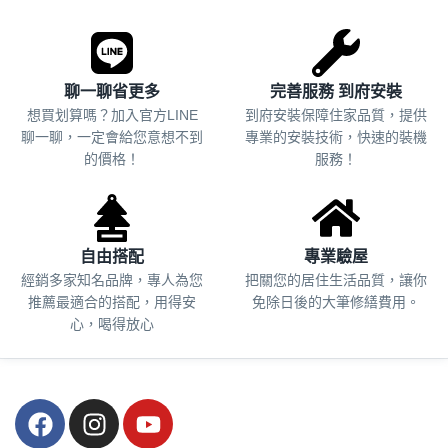
聊一聊省更多
完善服務 到府安裝
想買划算嗎？加入官方LINE
到府安裝保障住家品質，提供
聊一聊，一定會給您意想不到
專業的安裝技術，快速的裝機
的價格！
服務！
自由搭配
專業驗屋
經銷多家知名品牌，專人為您
把關您的居住生活品質，
讓你
推薦最適合的搭配，用得安
免除日後的大筆修繕費用。
心，喝得放心