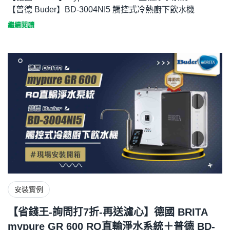
【普德 Buder】BD-3004NI5 觸控式冷熱廚下飲水機
繼續閱讀
安裝實例
【省錢王-詢問打7折-再送濾心】德國 BRITA
mypure GR 600 RO直輸淨水系統＋普德 BD-