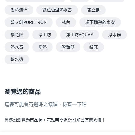
愛科濾淨
數位恆溫熱水器
普立創
普立創PURETRON
林內
櫥下瞬熱飲水機
櫻花牌
淨工坊
淨工坊AQUAS
淨水器
熱水器
瞬熱
瞬熱器
綠瓦
軟水機
瀏覽過的商品
這裡可能會有遺珠之憾喔，檢查一下吧
您還沒瀏覽過商品喔，花點時間逛逛可能會有驚喜價！
.