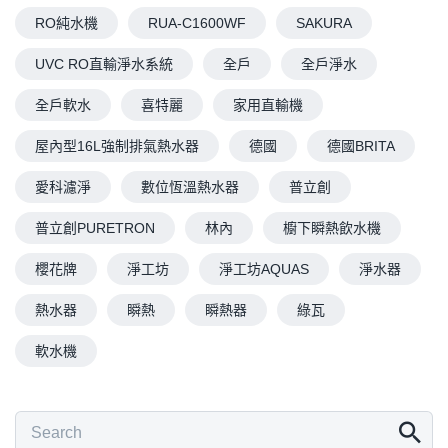
RO純水機
RUA-C1600WF
SAKURA
UVC RO直輸淨水系統
全戶
全戶淨水
全戶軟水
喜特麗
家用直輸機
屋內型16L強制排氣熱水器
德國
德國BRITA
愛科濾淨
數位恆溫熱水器
普立創
普立創PURETRON
林內
櫥下瞬熱飲水機
櫻花牌
淨工坊
淨工坊AQUAS
淨水器
熱水器
瞬熱
瞬熱器
綠瓦
軟水機