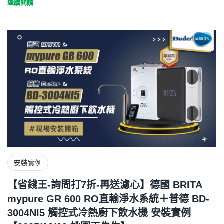
繼續閱讀
安裝實例
【省錢王-詢問打7折-再送濾心】德國 BRITA
mypure GR 600 RO直輸淨水系統＋普德 BD-
3004NI5 觸控式冷熱廚下飲水機 安裝實例