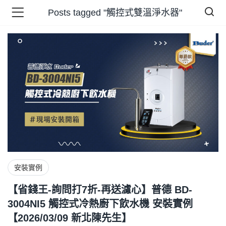
Posts tagged "觸控式雙溫淨水器"
品 )
牌 )
報 )
省錢王 )
安裝實例
【省錢王-詢問打7折-再送濾心】普德 BD-
3004NI5 觸控式冷熱廚下飲水機 安裝實例
【2026/03/09 新北陳先生】