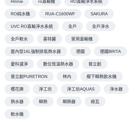
Rinnai
ro直輸機
RO直輸淨水系統
RO純水機
RUA-C1600WF
SAKURA
UVC RO直輸淨水系統
全戶
全戶淨水
全戶軟水
喜特麗
家用直輸機
屋內型16L強制排氣熱水器
德國
德國BRITA
愛科濾淨
數位恆溫熱水器
普立創
普立創PURETRON
林內
櫥下瞬熱飲水機
櫻花牌
淨工坊
淨工坊AQUAS
淨水器
熱水器
瞬熱
瞬熱器
綠瓦
軟水機